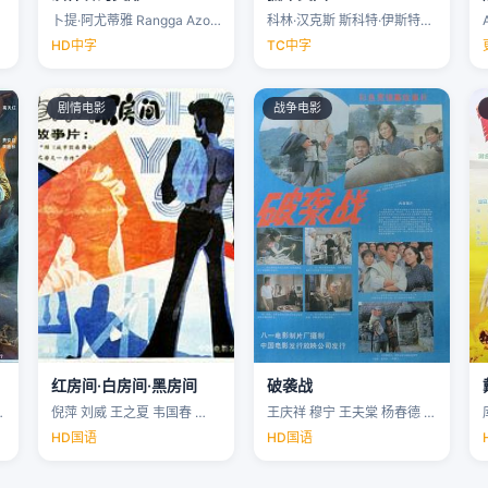
卜提·阿尤蒂雅 Rangga Azof Nadya …
科林·汉克斯 斯科特·伊斯特伍德 安洁纽·艾莉丝-泰勒 泰勒·约翰·史密斯 …
HD中字
TC中字
剧情电影
战争电影
红房间·白房间·黑房间
破袭战
…
倪萍 刘威 王之夏 韦国春 …
王庆祥 穆宁 王夫棠 杨春德 …
HD国语
HD国语