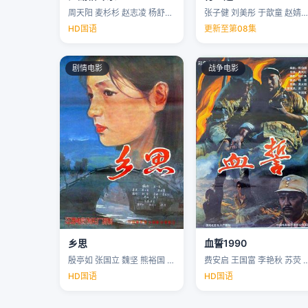
周天阳 麦杉杉 赵志凌 杨舒米 …
张子健 刘美彤 于歆童 赵婧祎 …
HD国语
更新至第08集
剧情电影
战争电影
乡思
血誓1990
殷亭如 张国立 魏坚 熊裕国 …
费安启 王国富 李艳秋 苏荧 
HD国语
HD国语