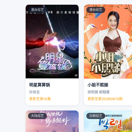
港台综艺
港台综艺
明星算算锅
小姐不熙娣
孙协志
徐熙娣 柳翰雅
更新至第10集
更新至第20260615期
大陆综艺
日韩综艺