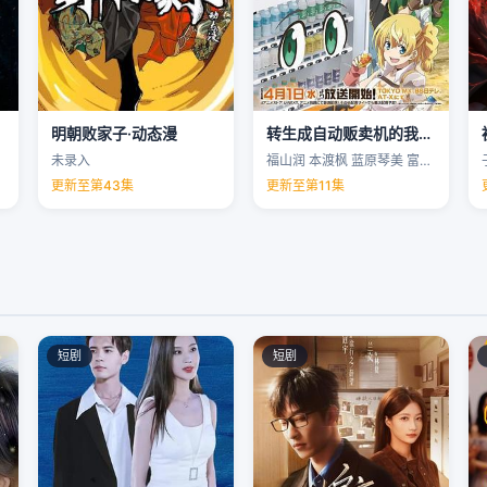
明朝败家子·动态漫
转生成自动贩卖机的我今天也在迷宫徘徊第三季
未录入
福山润 本渡枫 蓝原琴美 富田美忧 …
更新至第43集
更新至第11集
短剧
短剧