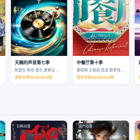
天赐的声音第七季
中餐厅第十季
陈楚生 陈欢 管乐 黄霄云 …
黄晓明 王俊凯 昆凌 靳梦佳 …
.
更新至第20260622期
更新至第20260622期
日韩动漫
国产动漫