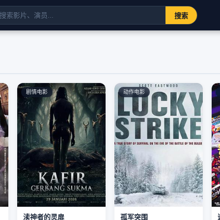
搜索
剧情电影
动作电影
渎神者的灵扉
孤军突围