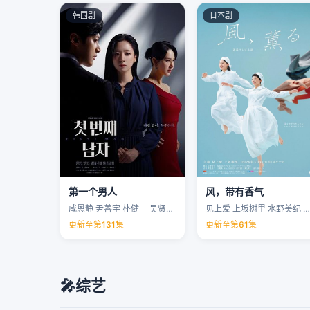
韩国剧
日本剧
第一个男人
风，带有香气
咸恩静 尹善宇 朴健一 吴贤庆 …
见上爱 上坂树里 水野美纪 早坂美海 …
更新至第131集
更新至第61集
🎤
综艺