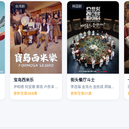
台湾剧
韩国剧
宝岛西米乐
街头餐厅斗士
尹昭德 何宜珊 黄瑄 卢彦泽 …
李连福 金浩允 金民成 郑镐泳 …
更新至第268集
更新至第01集