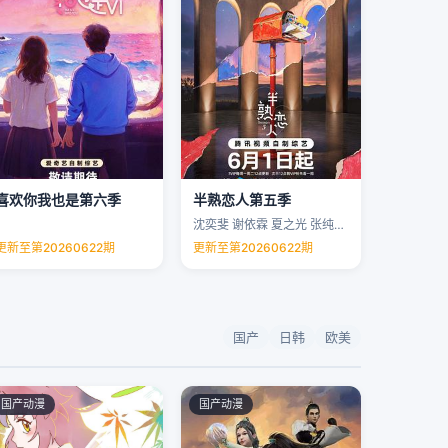
喜欢你我也是第六季
半熟恋人第五季
沈奕斐 谢依霖 夏之光 张纯烨 …
更新至第20260622期
更新至第20260622期
国产
日韩
欧美
国产动漫
国产动漫