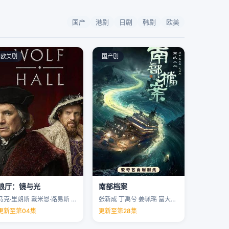
国产
港剧
日剧
韩剧
欧美
欧美剧
国产剧
狼厅：镜与光
南部档案
马克·里朗斯 戴米恩·路易斯 凯特·菲利普斯 托马斯·布罗迪-桑斯特 …
张新成 丁禹兮 姜珮瑶 富大龙 …
更新至第04集
更新至第28集