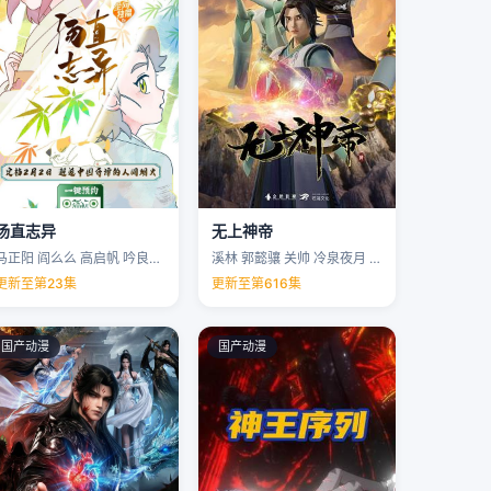
汤直志异
无上神帝
马正阳 阎么么 高启帆 吟良犬 …
溪林 郭懿骧 关帅 冷泉夜月 …
更新至第23集
更新至第616集
国产动漫
国产动漫