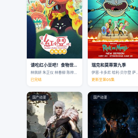
请吃红小豆吧！食物世界第一季
瑞克和莫蒂第九季
林佩妍 朱芷仪 林春柳 陈梓聪 …
伊恩·卡多尼 哈利·贝尔登 萨拉·乔克 
已完结
更新至第05集
国产动漫
国产动漫