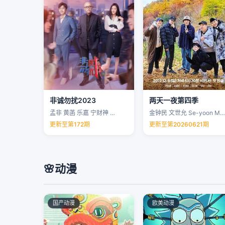
非诚勿扰2023
两天一夜第四季
孟非 黄菡 乐嘉 宁财神 …
金钟民 文世允 Se-yoon Moon …
更新至第172期
更新至第20260621期
🌸
动漫
国产动漫
欧美动漫