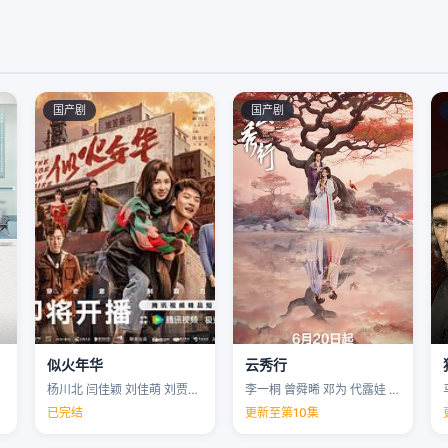
国产剧
国产剧
似火年华
云秀行
杨川北 闫佳颖 刘佳萌 刘贾玺 …
李一桐 曾舜晞 邓为 代露娃 …
已完结
更新至第10集