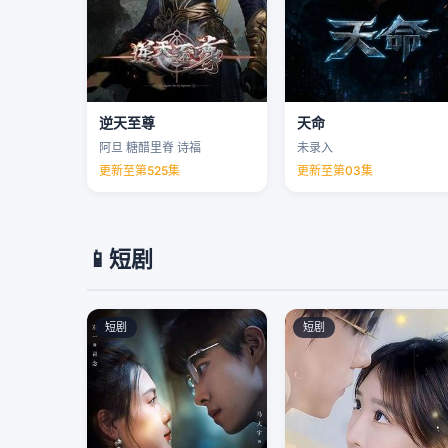
逆天至尊
天命
阿旦 糖醋里脊 诗福
未录入
更新至第525集
更新至第03集
📱
短剧
短剧
短剧