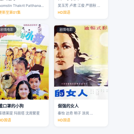
Aomstin Thakrit Patthanaworakit
吴玉芳 卢君 江俊 严丽秋 …
更新至第01集
HD国语
剧情电影
剧情电影
戴口罩的小狗
倔强的女人
库德莱提 玛丽塔 沈周繁星
秦怡 达奇 明子 涂岚 …
HD国语
HD国语