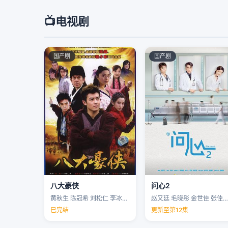
📺
电视剧
国产剧
国产剧
八大豪侠
问心2
黄秋生 陈冠希 刘松仁 李冰冰 …
赵又廷 毛晓彤 金世佳 张佳宁 …
已完结
更新至第12集