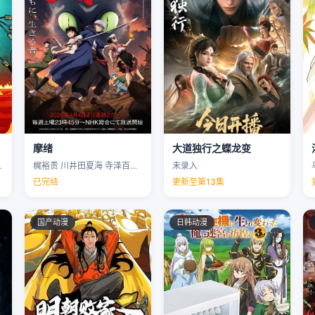
摩绪
大道独行之蝶龙变
克里斯·帕内尔 …
梶裕贵 川井田夏海 寺泽百花 下野纮 …
未录入
已完结
更新至第13集
国产动漫
日韩动漫