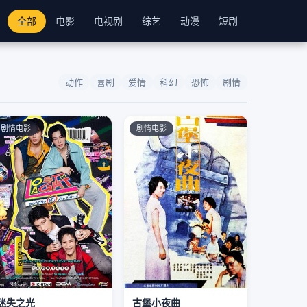
全部
电影
电视剧
综艺
动漫
短剧
动作
喜剧
爱情
科幻
恐怖
剧情
剧情电影
剧情电影
迷失之光
古堡小夜曲