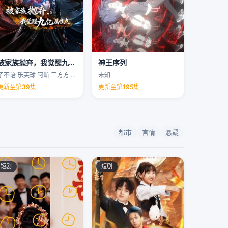
被家族抛弃，我觉醒九亿属性点
神王序列
子不语 乐芙球 阿斯 三方方 …
未知
更新至第39集
更新至第195集
都市
言情
悬疑
短剧
短剧