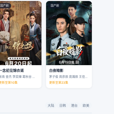
国产剧
国产剧
一念初见锦衣谣
白夜暗影
张南 查杰 李奕臻 葛秋谷 …
茅子俊 周彦辰 庞瀚辰 王佳宇 …
更新至第10集
更新至第23集
大陆
日韩
港台
欧美