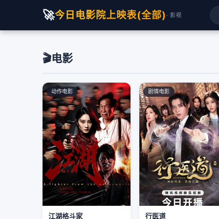
🚀
今日电影院上映表(全部)
· 影视
🎬
电影
动作电影
剧情电影
江湖格斗家
行医道