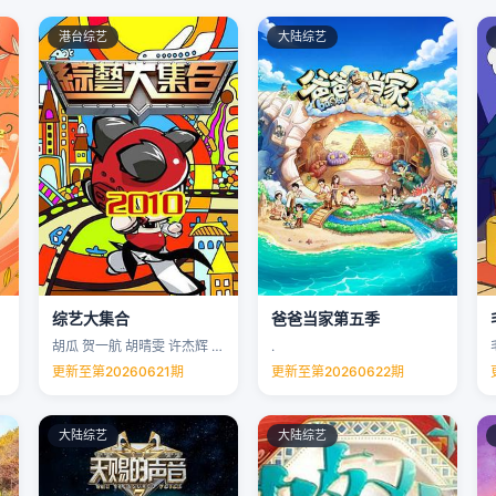
港台综艺
大陆综艺
综艺大集合
爸爸当家第五季
胡瓜 贺一航 胡晴雯 许杰辉 …
.
更新至第20260621期
更新至第20260622期
大陆综艺
大陆综艺