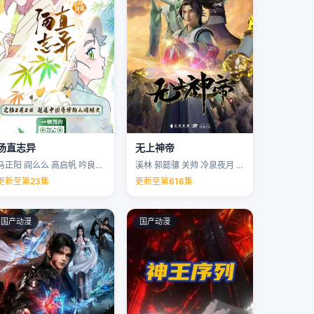
汤直志异
无上神帝
马正阳 阎么么 高启帆 吟良犬 …
溪林 郭懿骧 关帅 冷泉夜月 …
更新至第23集
更新至第616集
国产动漫
国产动漫