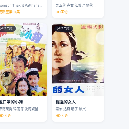
Aomstin Thakrit Patthanaworakit
吴玉芳 卢君 江俊 严丽秋 …
更新至第01集
HD国语
剧情电影
剧情电影
戴口罩的小狗
倔强的女人
库德莱提 玛丽塔 沈周繁星
秦怡 达奇 明子 涂岚 …
HD国语
HD国语