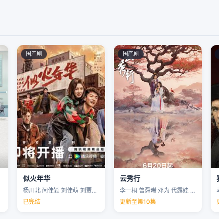
国产剧
国产剧
似火年华
云秀行
杨川北 闫佳颖 刘佳萌 刘贾玺 …
李一桐 曾舜晞 邓为 代露娃 …
已完结
更新至第10集