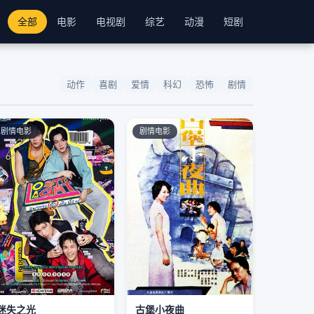
全部
电影
电视剧
综艺
动漫
短剧
动作
喜剧
爱情
科幻
恐怖
剧情
剧情电影
剧情电影
迷失之光
古堡小夜曲