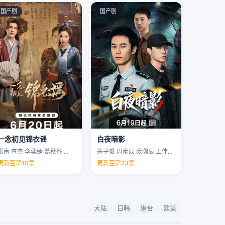
国产剧
国产剧
一念初见锦衣谣
白夜暗影
张南 查杰 李奕臻 葛秋谷 …
茅子俊 周彦辰 庞瀚辰 王佳宇 …
更新至第10集
更新至第23集
大陆
日韩
港台
欧美