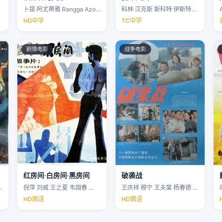
卜提·阿尤蒂雅 Rangga Azof Nadya …
科林·汉克斯 斯科特·伊斯特伍德 安洁纽·艾莉丝-泰勒 泰勒·约翰·史密斯 …
HD中字
TC中字
剧情电影
战争电影
红房间·白房间·黑房间
破袭战
…
倪萍 刘威 王之夏 韦国春 …
王庆祥 穆宁 王夫棠 杨春德 …
HD国语
HD国语