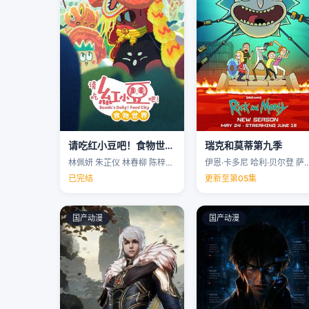
请吃红小豆吧！食物世界第一季
瑞克和莫蒂第九季
林佩妍 朱芷仪 林春柳 陈梓聪 …
伊恩·卡多尼 哈利·贝尔登 萨拉·乔克 
已完结
更新至第05集
国产动漫
国产动漫