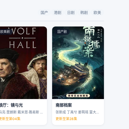
国产
港剧
日剧
韩剧
欧美
欧美剧
国产剧
狼厅：镜与光
南部档案
马克·里朗斯 戴米恩·路易斯 凯特·菲利普斯 托马斯·布罗迪-桑斯特 …
张新成 丁禹兮 姜珮瑶 富大龙 …
更新至第04集
更新至第28集