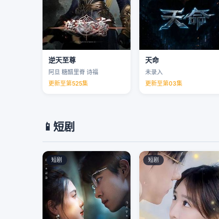
逆天至尊
天命
阿旦 糖醋里脊 诗福
未录入
更新至第525集
更新至第03集
📱
短剧
短剧
短剧