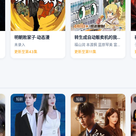
明朝败家子·动态漫
转生成自动贩卖机的我今天也在迷宫徘徊第三季
未录入
福山润 本渡枫 蓝原琴美 富田美忧 …
更新至第43集
更新至第11集
短剧
短剧