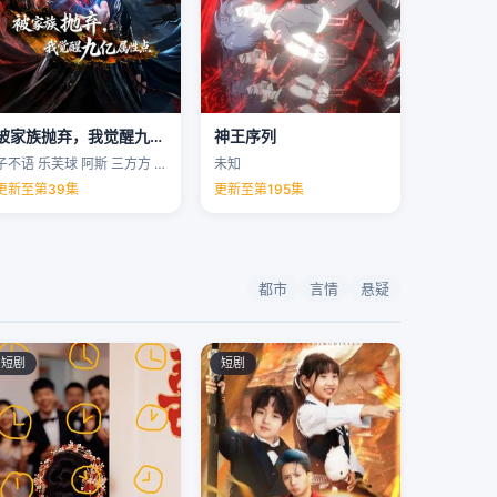
被家族抛弃，我觉醒九亿属性点
神王序列
子不语 乐芙球 阿斯 三方方 …
未知
更新至第39集
更新至第195集
都市
言情
悬疑
短剧
短剧