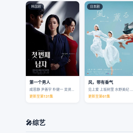
韩国剧
日本剧
第一个男人
风，带有香气
咸恩静 尹善宇 朴健一 吴贤庆 …
见上爱 上坂树里 水野美纪 早坂美海 …
更新至第131集
更新至第61集
🎤
综艺