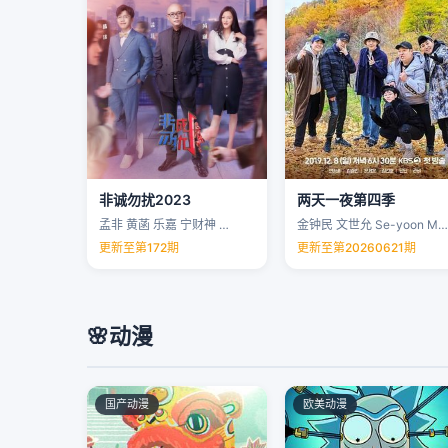
非诚勿扰2023
两天一夜第四季
孟非 黄菡 乐嘉 宁财神 …
金钟民 文世允 Se-yoon Moon …
更新至第172期
更新至第20260621期
🌸
动漫
国产动漫
欧美动漫