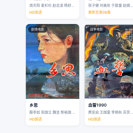
周天阳 麦杉杉 赵志凌 杨舒米 …
张子健 刘美彤 于歆童 赵婧祎 …
HD国语
更新至第08集
剧情电影
战争电影
乡思
血誓1990
殷亭如 张国立 魏坚 熊裕国 …
费安启 王国富 李艳秋 苏荧 
HD国语
HD国语