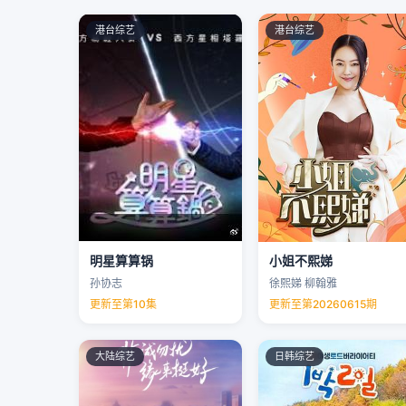
港台综艺
港台综艺
明星算算锅
小姐不熙娣
孙协志
徐熙娣 柳翰雅
更新至第10集
更新至第20260615期
大陆综艺
日韩综艺