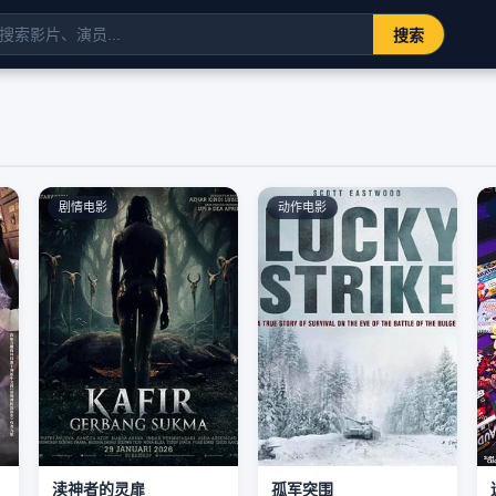
搜索
剧情电影
动作电影
渎神者的灵扉
孤军突围