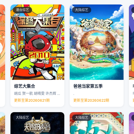
港台综艺
大陆综艺
综艺大集合
爸爸当家第五季
胡瓜 贺一航 胡晴雯 许杰辉 …
.
更新至第20260621期
更新至第20260622期
大陆综艺
大陆综艺