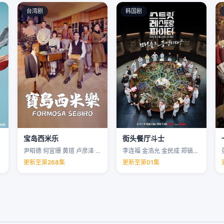
台湾剧
韩国剧
宝岛西米乐
街头餐厅斗士
尹昭德 何宜珊 黄瑄 卢彦泽 …
李连福 金浩允 金民成 郑镐泳 …
更新至第268集
更新至第01集