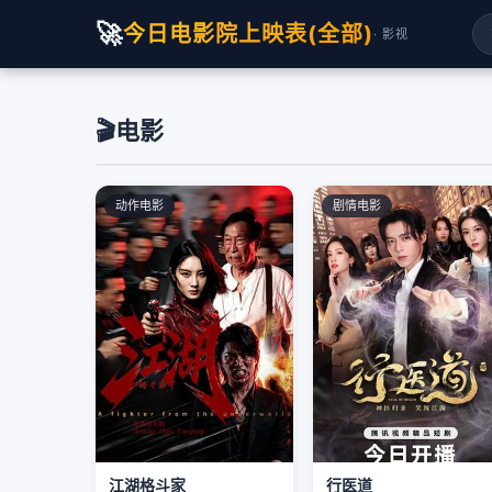
🚀
今日电影院上映表(全部)
· 影视
🎬
电影
动作电影
剧情电影
江湖格斗家
行医道