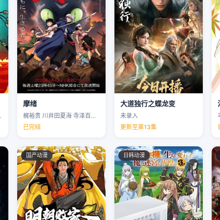
摩绪
大道独行之蝶龙变
克里斯·帕内尔 …
梶裕贵 川井田夏海 寺泽百花 下野纮 …
未录入
已完结
更新至第13集
国产动漫
日韩动漫