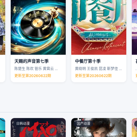
天赐的声音第七季
中餐厅第十季
陈楚生 陈欢 管乐 黄霄云 …
黄晓明 王俊凯 昆凌 靳梦佳 …
.
更新至第20260622期
更新至第20260622期
日韩动漫
国产动漫