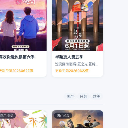
喜欢你我也是第六季
半熟恋人第五季
沈奕斐 谢依霖 夏之光 张纯烨 …
更新至第20260622期
更新至第20260622期
国产
日韩
欧美
国产动漫
国产动漫