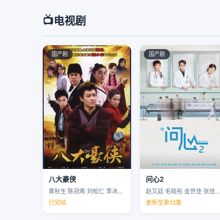
📺
电视剧
国产剧
国产剧
八大豪侠
问心2
黄秋生 陈冠希 刘松仁 李冰冰 …
赵又廷 毛晓彤 金世佳 张佳宁 …
已完结
更新至第12集