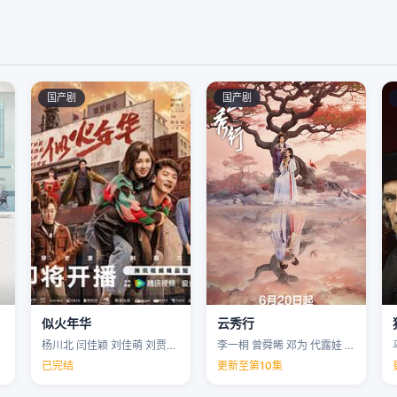
国产剧
国产剧
似火年华
云秀行
杨川北 闫佳颖 刘佳萌 刘贾玺 …
李一桐 曾舜晞 邓为 代露娃 …
已完结
更新至第10集