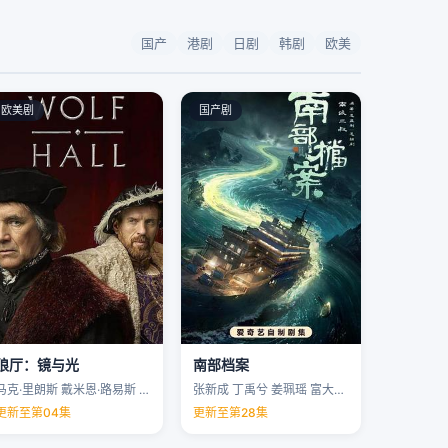
国产
港剧
日剧
韩剧
欧美
欧美剧
国产剧
狼厅：镜与光
南部档案
马克·里朗斯 戴米恩·路易斯 凯特·菲利普斯 托马斯·布罗迪-桑斯特 …
张新成 丁禹兮 姜珮瑶 富大龙 …
更新至第04集
更新至第28集