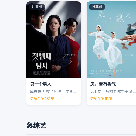
韩国剧
日本剧
第一个男人
风，带有香气
咸恩静 尹善宇 朴健一 吴贤庆 …
见上爱 上坂树里 水野美纪 早坂美海 …
更新至第131集
更新至第61集
🎤
综艺