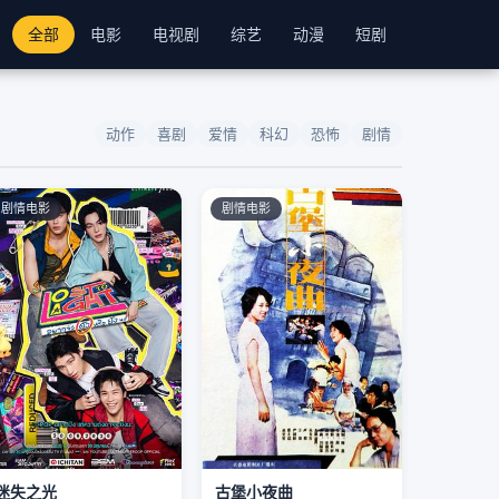
全部
电影
电视剧
综艺
动漫
短剧
动作
喜剧
爱情
科幻
恐怖
剧情
剧情电影
剧情电影
迷失之光
古堡小夜曲