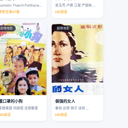
Aomstin Thakrit Patthanaworakit
吴玉芳 卢君 江俊 严丽秋 …
更新至第01集
HD国语
剧情电影
剧情电影
戴口罩的小狗
倔强的女人
库德莱提 玛丽塔 沈周繁星
秦怡 达奇 明子 涂岚 …
HD国语
HD国语