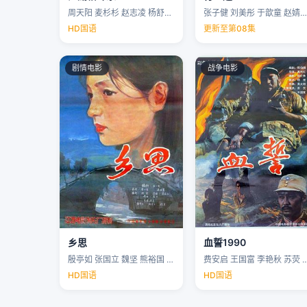
周天阳 麦杉杉 赵志凌 杨舒米 …
张子健 刘美彤 于歆童 赵婧祎 …
HD国语
更新至第08集
剧情电影
战争电影
乡思
血誓1990
殷亭如 张国立 魏坚 熊裕国 …
费安启 王国富 李艳秋 苏荧 
HD国语
HD国语