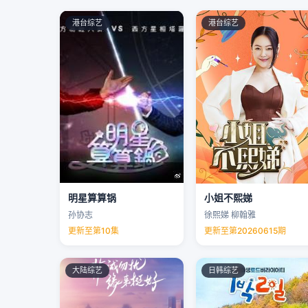
港台综艺
港台综艺
明星算算锅
小姐不熙娣
孙协志
徐熙娣 柳翰雅
更新至第10集
更新至第20260615期
大陆综艺
日韩综艺