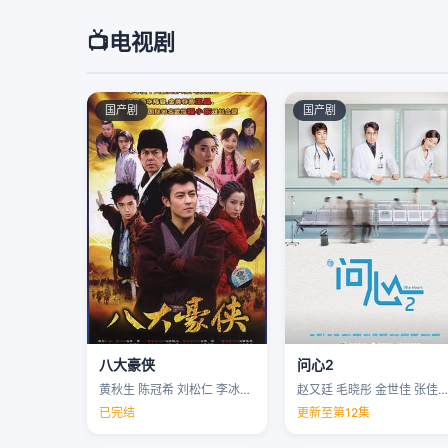
📺
电视剧
国产剧
国产剧
八大豪侠
问心2
黄秋生 陈冠希 刘松仁 李冰冰 …
赵又廷 毛晓彤 金世佳 张佳宁 …
已完结
更新至第12集