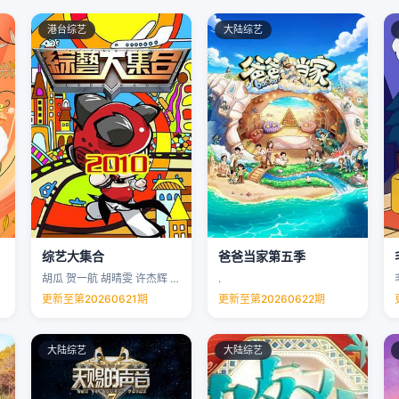
港台综艺
大陆综艺
综艺大集合
爸爸当家第五季
胡瓜 贺一航 胡晴雯 许杰辉 …
.
更新至第20260621期
更新至第20260622期
大陆综艺
大陆综艺