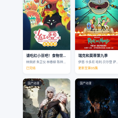
请吃红小豆吧！食物世界第一季
瑞克和莫蒂第九季
林佩妍 朱芷仪 林春柳 陈梓聪 …
伊恩·卡多尼 哈利·贝尔登 萨拉·乔克 
已完结
更新至第05集
国产动漫
国产动漫