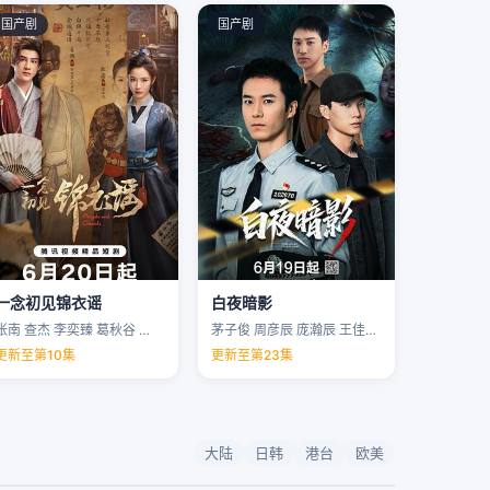
国产剧
国产剧
一念初见锦衣谣
白夜暗影
张南 查杰 李奕臻 葛秋谷 …
茅子俊 周彦辰 庞瀚辰 王佳宇 …
更新至第10集
更新至第23集
大陆
日韩
港台
欧美