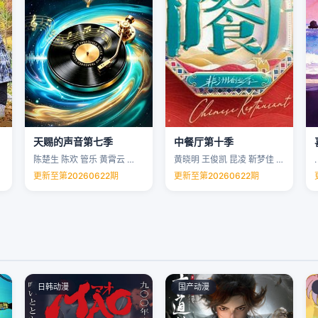
天赐的声音第七季
中餐厅第十季
陈楚生 陈欢 管乐 黄霄云 …
黄晓明 王俊凯 昆凌 靳梦佳 …
.
更新至第20260622期
更新至第20260622期
日韩动漫
国产动漫