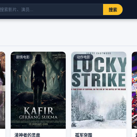
搜索
剧情电影
动作电影
渎神者的灵扉
孤军突围