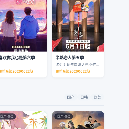
喜欢你我也是第六季
半熟恋人第五季
沈奕斐 谢依霖 夏之光 张纯烨 …
更新至第20260622期
更新至第20260622期
国产
日韩
欧美
国产动漫
国产动漫