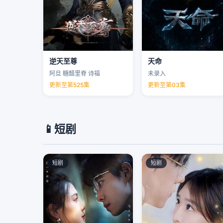
逆天至尊
天命
阿旦 糖醋里脊 诗福
未录入
更新至第525集
更新至第03集
📱
短剧
短剧
短剧