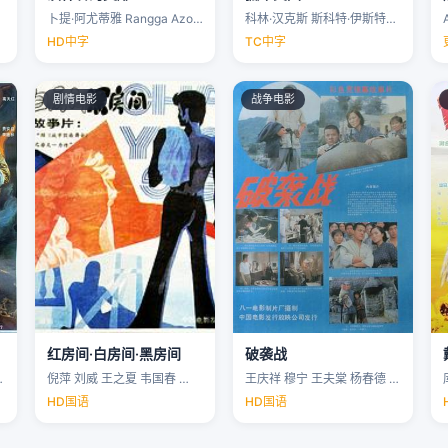
卜提·阿尤蒂雅 Rangga Azof Nadya …
科林·汉克斯 斯科特·伊斯特伍德 安洁纽·艾莉丝-泰勒 泰勒·约翰·史密斯 …
HD中字
TC中字
剧情电影
战争电影
红房间·白房间·黑房间
破袭战
…
倪萍 刘威 王之夏 韦国春 …
王庆祥 穆宁 王夫棠 杨春德 …
HD国语
HD国语