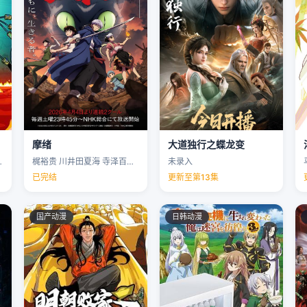
摩绪
大道独行之蝶龙变
克里斯·帕内尔 …
梶裕贵 川井田夏海 寺泽百花 下野纮 …
未录入
已完结
更新至第13集
国产动漫
日韩动漫