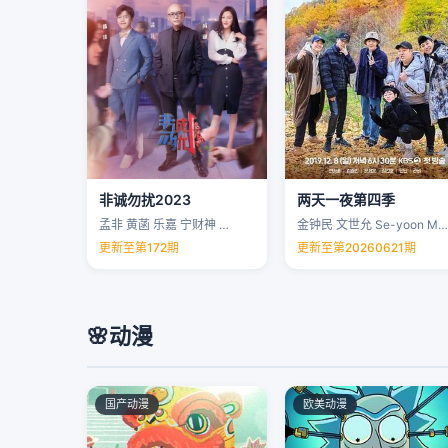
非诚勿扰2023
两天一夜第四季
孟非 黄菡 乐嘉 宁财神 …
金钟民 文世允 Se-yoon Moon …
更新至第172期
更新至第20260621期
🌸
动漫
国产动漫
欧美动漫