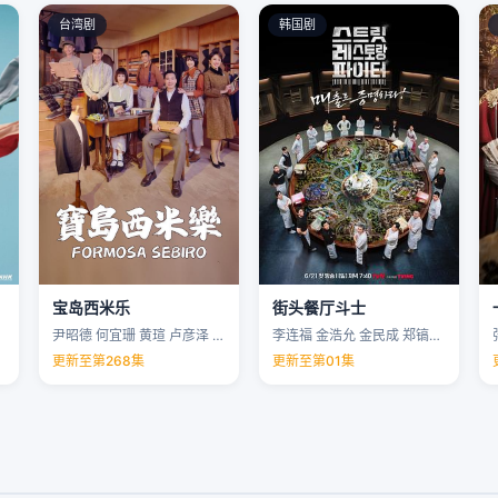
台湾剧
韩国剧
宝岛西米乐
街头餐厅斗士
尹昭德 何宜珊 黄瑄 卢彦泽 …
李连福 金浩允 金民成 郑镐泳 …
更新至第268集
更新至第01集