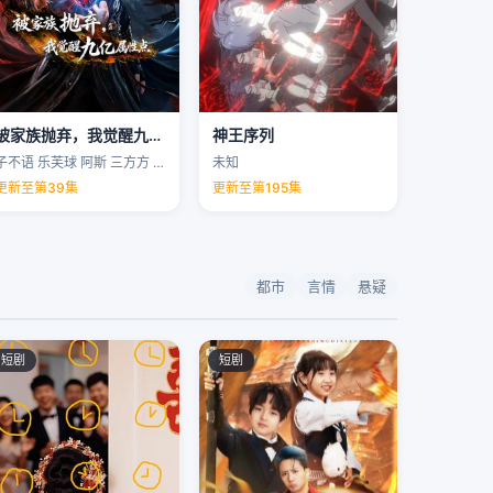
被家族抛弃，我觉醒九亿属性点
神王序列
子不语 乐芙球 阿斯 三方方 …
未知
更新至第39集
更新至第195集
都市
言情
悬疑
短剧
短剧