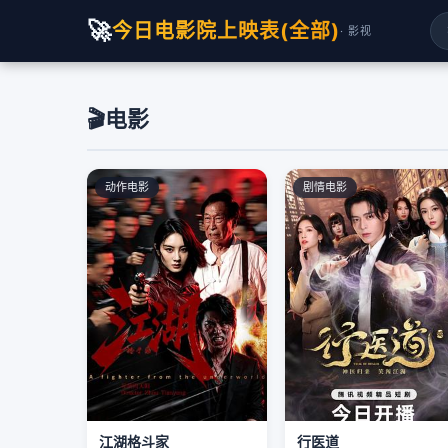
🚀
今日电影院上映表(全部)
· 影视
🎬
电影
动作电影
剧情电影
江湖格斗家
行医道