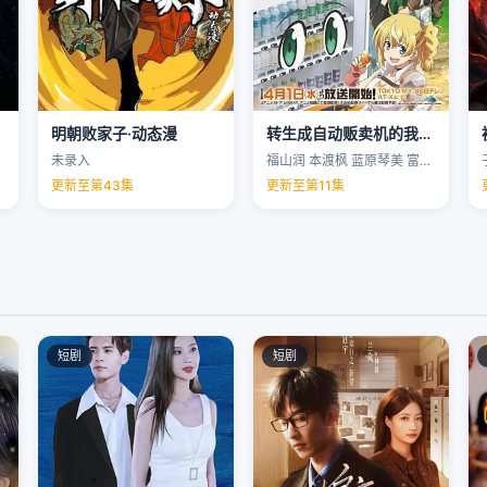
明朝败家子·动态漫
转生成自动贩卖机的我今天也在迷宫徘徊第三季
未录入
福山润 本渡枫 蓝原琴美 富田美忧 …
更新至第43集
更新至第11集
短剧
短剧