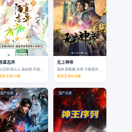
汤直志异
无上神帝
马正阳 阎么么 高启帆 吟良犬 …
溪林 郭懿骧 关帅 冷泉夜月 …
更新至第23集
更新至第616集
国产动漫
国产动漫