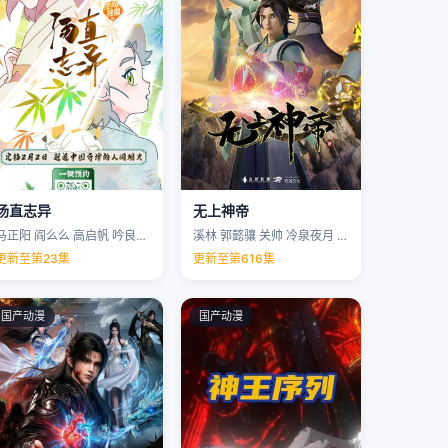
汤直志异
无上神帝
马正阳 阎么么 高启帆 吟良犬 …
溪林 郭懿骧 关帅 冷泉夜月 …
更新至第23集
更新至第616集
国产动漫
国产动漫