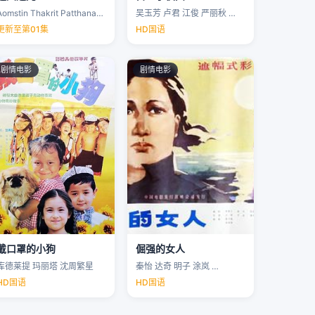
Aomstin Thakrit Patthanaworakit
吴玉芳 卢君 江俊 严丽秋 …
更新至第01集
HD国语
剧情电影
剧情电影
戴口罩的小狗
倔强的女人
库德莱提 玛丽塔 沈周繁星
秦怡 达奇 明子 涂岚 …
HD国语
HD国语