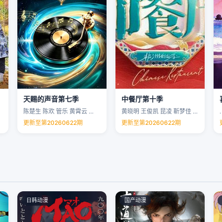
天赐的声音第七季
中餐厅第十季
陈楚生 陈欢 管乐 黄霄云 …
黄晓明 王俊凯 昆凌 靳梦佳 …
.
更新至第20260622期
更新至第20260622期
日韩动漫
国产动漫