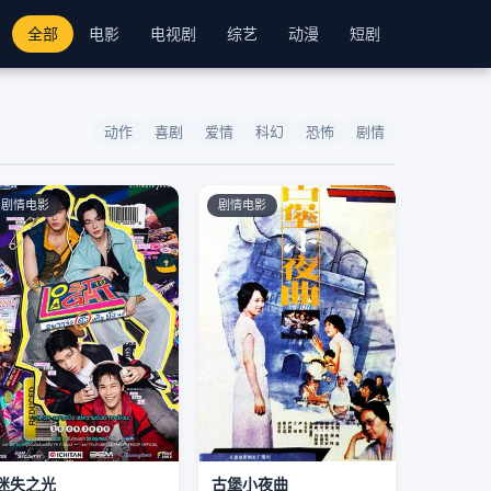
全部
电影
电视剧
综艺
动漫
短剧
动作
喜剧
爱情
科幻
恐怖
剧情
剧情电影
剧情电影
迷失之光
古堡小夜曲