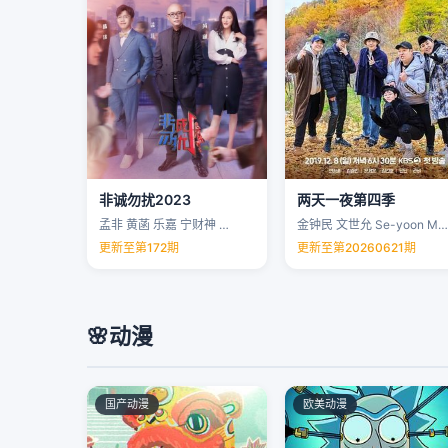
非诚勿扰2023
两天一夜第四季
孟非 黄菡 乐嘉 宁财神 …
金钟民 文世允 Se-yoon Moon …
更新至第172期
更新至第20260621期
🌸
动漫
国产动漫
欧美动漫