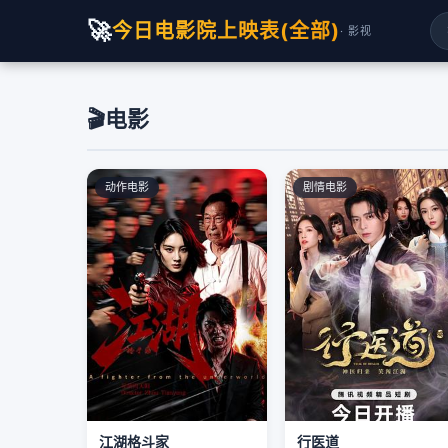
🚀
今日电影院上映表(全部)
· 影视
🎬
电影
动作电影
剧情电影
江湖格斗家
行医道