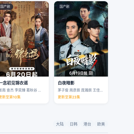
国产剧
国产剧
一念初见锦衣谣
白夜暗影
张南 查杰 李奕臻 葛秋谷 …
茅子俊 周彦辰 庞瀚辰 王佳宇 …
更新至第10集
更新至第23集
大陆
日韩
港台
欧美