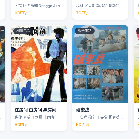
卜提·阿尤蒂雅 Rangga Azof Nadya …
科林·汉克斯 斯科特·伊斯特伍德 安洁纽·艾莉丝-泰勒 泰勒·约翰·史密斯 …
HD中字
TC中字
剧情电影
战争电影
红房间·白房间·黑房间
破袭战
…
倪萍 刘威 王之夏 韦国春 …
王庆祥 穆宁 王夫棠 杨春德 …
HD国语
HD国语