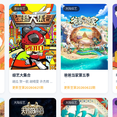
港台综艺
大陆综艺
综艺大集合
爸爸当家第五季
胡瓜 贺一航 胡晴雯 许杰辉 …
.
更新至第20260621期
更新至第20260622期
大陆综艺
大陆综艺