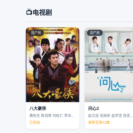
📺
电视剧
国产剧
国产剧
八大豪侠
问心2
黄秋生 陈冠希 刘松仁 李冰冰 …
赵又廷 毛晓彤 金世佳 张佳宁 …
已完结
更新至第12集