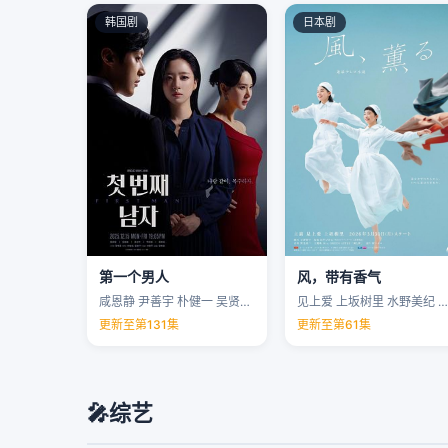
韩国剧
日本剧
第一个男人
风，带有香气
咸恩静 尹善宇 朴健一 吴贤庆 …
见上爱 上坂树里 水野美纪 早坂美海 …
更新至第131集
更新至第61集
🎤
综艺