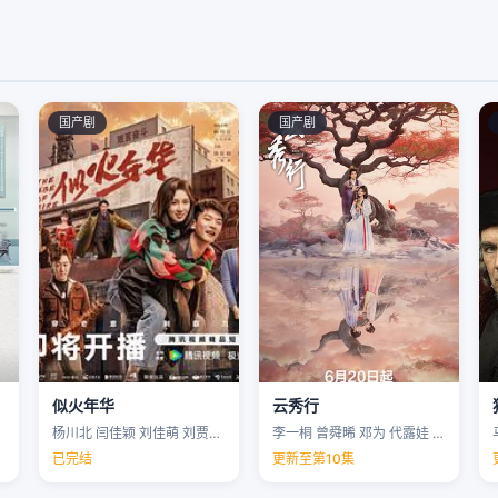
国产剧
国产剧
似火年华
云秀行
杨川北 闫佳颖 刘佳萌 刘贾玺 …
李一桐 曾舜晞 邓为 代露娃 …
已完结
更新至第10集