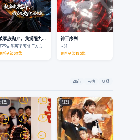
被家族抛弃，我觉醒九亿属性点
神王序列
子不语 乐芙球 阿斯 三方方 …
未知
更新至第39集
更新至第195集
都市
言情
悬疑
短剧
短剧