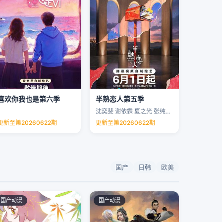
喜欢你我也是第六季
半熟恋人第五季
沈奕斐 谢依霖 夏之光 张纯烨 …
更新至第20260622期
更新至第20260622期
国产
日韩
欧美
国产动漫
国产动漫