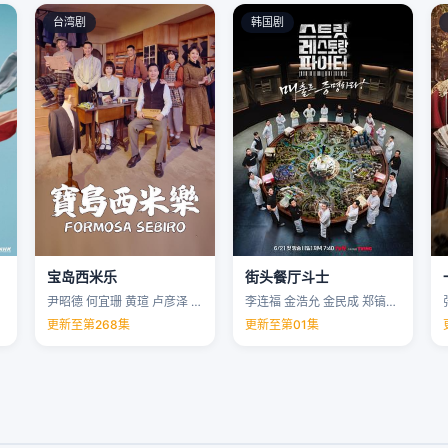
台湾剧
韩国剧
宝岛西米乐
街头餐厅斗士
尹昭德 何宜珊 黄瑄 卢彦泽 …
李连福 金浩允 金民成 郑镐泳 …
更新至第268集
更新至第01集