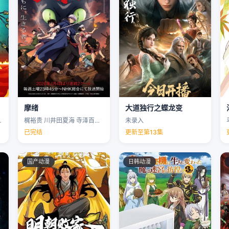
摩绪
大道独行之蝶龙变
克里斯·帕内尔 …
梶裕贵 川井田夏海 寺泽百花 下野纮 …
未录入
已完结
更新至第13集
国产动漫
日韩动漫