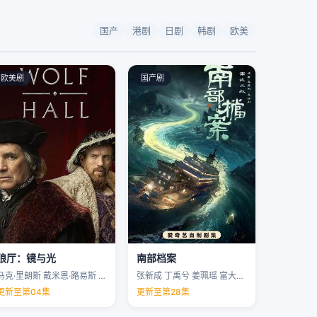
国产
港剧
日剧
韩剧
欧美
欧美剧
国产剧
狼厅：镜与光
南部档案
马克·里朗斯 戴米恩·路易斯 凯特·菲利普斯 托马斯·布罗迪-桑斯特 …
张新成 丁禹兮 姜珮瑶 富大龙 …
更新至第04集
更新至第28集