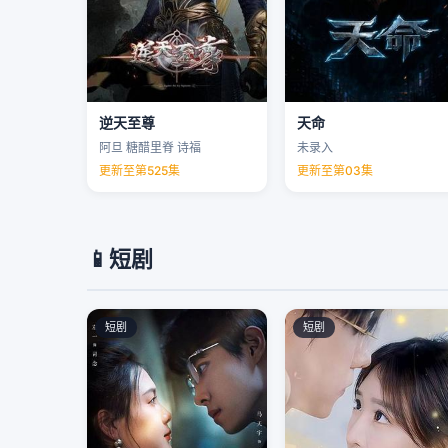
逆天至尊
天命
阿旦 糖醋里脊 诗福
未录入
更新至第525集
更新至第03集
📱
短剧
短剧
短剧