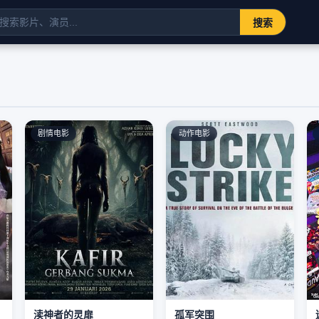
搜索
剧情电影
动作电影
渎神者的灵扉
孤军突围