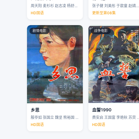
周天阳 麦杉杉 赵志凌 杨舒米 …
张子健 刘美彤 于歆童 赵婧祎 …
HD国语
更新至第08集
剧情电影
战争电影
乡思
血誓1990
殷亭如 张国立 魏坚 熊裕国 …
费安启 王国富 李艳秋 苏荧 
HD国语
HD国语