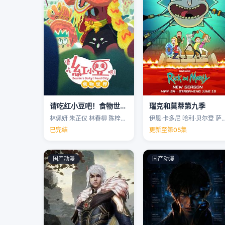
请吃红小豆吧！食物世界第一季
瑞克和莫蒂第九季
林佩妍 朱芷仪 林春柳 陈梓聪 …
伊恩·卡多尼 哈利·贝尔登 萨拉·乔克 
已完结
更新至第05集
国产动漫
国产动漫