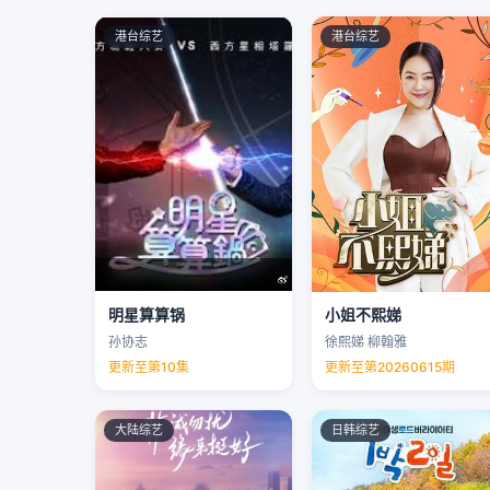
港台综艺
港台综艺
明星算算锅
小姐不熙娣
孙协志
徐熙娣 柳翰雅
更新至第10集
更新至第20260615期
大陆综艺
日韩综艺