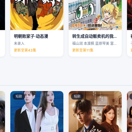
明朝败家子·动态漫
转生成自动贩卖机的我今天也在迷宫徘徊第三季
未录入
福山润 本渡枫 蓝原琴美 富田美忧 …
更新至第43集
更新至第11集
短剧
短剧