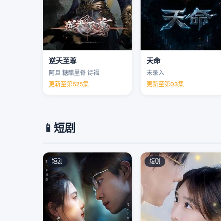
逆天至尊
天命
阿旦 糖醋里脊 诗福
未录入
更新至第525集
更新至第03集
📱
短剧
短剧
短剧