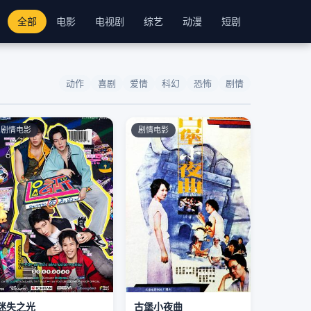
全部
电影
电视剧
综艺
动漫
短剧
动作
喜剧
爱情
科幻
恐怖
剧情
剧情电影
剧情电影
迷失之光
古堡小夜曲