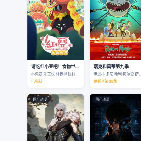
请吃红小豆吧！食物世界第一季
瑞克和莫蒂第九季
林佩妍 朱芷仪 林春柳 陈梓聪 …
伊恩·卡多尼 哈利·贝尔登 萨拉·乔克 
已完结
更新至第05集
国产动漫
国产动漫