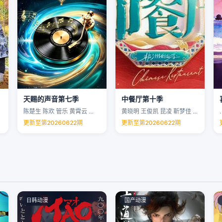
天赐的声音第七季
中餐厅第十季
陈楚生 陈欢 管乐 黄霄云 …
黄晓明 王俊凯 昆凌 靳梦佳 …
.
更新至第20260622期
更新至第20260622期
日韩动漫
国产动漫