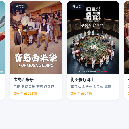
台湾剧
韩国剧
宝岛西米乐
街头餐厅斗士
尹昭德 何宜珊 黄瑄 卢彦泽 …
李连福 金浩允 金民成 郑镐泳 …
更新至第268集
更新至第01集