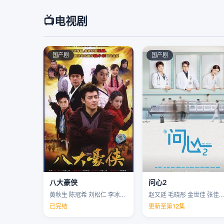
📺
电视剧
国产剧
国产剧
八大豪侠
问心2
黄秋生 陈冠希 刘松仁 李冰冰 …
赵又廷 毛晓彤 金世佳 张佳宁 …
已完结
更新至第12集