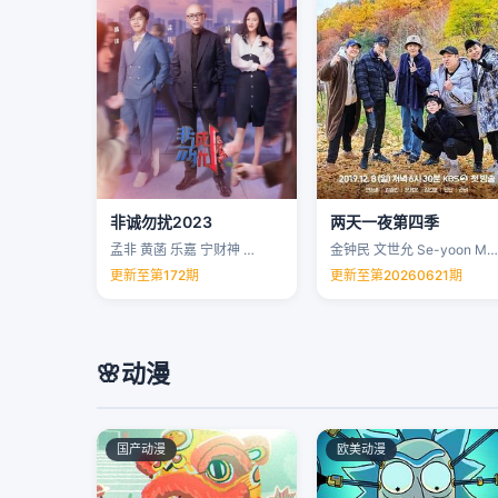
非诚勿扰2023
两天一夜第四季
孟非 黄菡 乐嘉 宁财神 …
金钟民 文世允 Se-yoon Moon …
更新至第172期
更新至第20260621期
🌸
动漫
国产动漫
欧美动漫