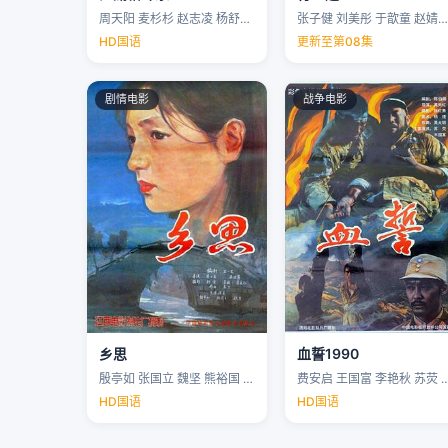
周天阳 麦杉杉 赵志凌 杨舒米 …
张子健 刘美彤 于歆童 赵婧祎 …
HD国语
更新至第08集
剧情电影
战争电影
乡思
血誓1990
殷亭如 张国立 魏坚 熊裕国 …
费安启 王国富 李艳秋 苏荧 
HD国语
HD国语