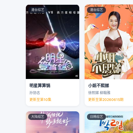
港台综艺
港台综艺
明星算算锅
小姐不熙娣
孙协志
徐熙娣 柳翰雅
更新至第10集
更新至第20260615期
大陆综艺
日韩综艺