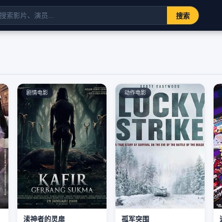
搜索
剧情电影
动作电影
渎神者的灵扉
孤军突围