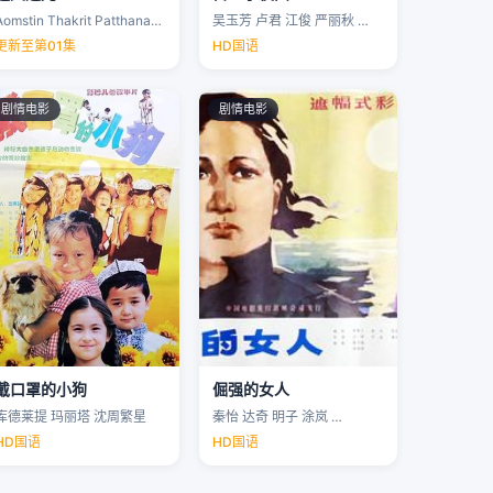
Aomstin Thakrit Patthanaworakit
吴玉芳 卢君 江俊 严丽秋 …
更新至第01集
HD国语
剧情电影
剧情电影
戴口罩的小狗
倔强的女人
库德莱提 玛丽塔 沈周繁星
秦怡 达奇 明子 涂岚 …
HD国语
HD国语