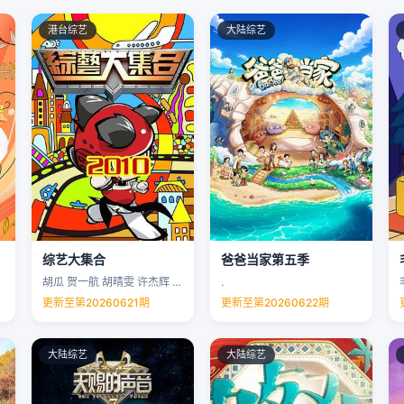
港台综艺
大陆综艺
综艺大集合
爸爸当家第五季
胡瓜 贺一航 胡晴雯 许杰辉 …
.
更新至第20260621期
更新至第20260622期
大陆综艺
大陆综艺