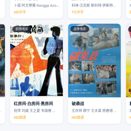
卜提·阿尤蒂雅 Rangga Azof Nadya …
科林·汉克斯 斯科特·伊斯特伍德 安洁纽·艾莉丝-泰勒 泰勒·约翰·史密斯 …
HD中字
TC中字
剧情电影
战争电影
红房间·白房间·黑房间
破袭战
…
倪萍 刘威 王之夏 韦国春 …
王庆祥 穆宁 王夫棠 杨春德 …
HD国语
HD国语