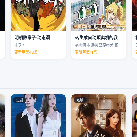
明朝败家子·动态漫
转生成自动贩卖机的我今天也在迷宫徘徊第三季
未录入
福山润 本渡枫 蓝原琴美 富田美忧 …
更新至第43集
更新至第11集
短剧
短剧