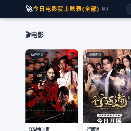
🚀
今日电影院上映表(全部)
· 影视
🎬
电影
动作电影
剧情电影
江湖格斗家
行医道