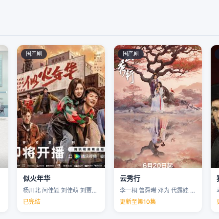
国产剧
国产剧
似火年华
云秀行
杨川北 闫佳颖 刘佳萌 刘贾玺 …
李一桐 曾舜晞 邓为 代露娃 …
已完结
更新至第10集