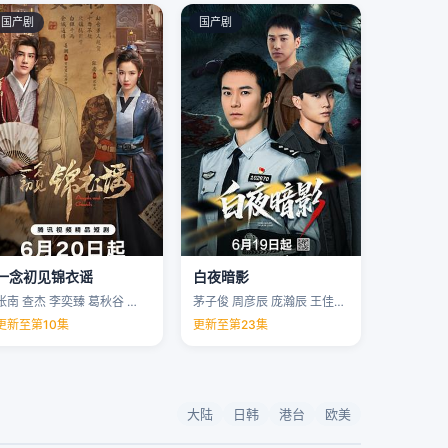
国产剧
国产剧
一念初见锦衣谣
白夜暗影
张南 查杰 李奕臻 葛秋谷 …
茅子俊 周彦辰 庞瀚辰 王佳宇 …
更新至第10集
更新至第23集
大陆
日韩
港台
欧美