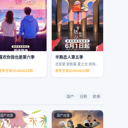
喜欢你我也是第六季
半熟恋人第五季
沈奕斐 谢依霖 夏之光 张纯烨 …
更新至第20260622期
更新至第20260622期
国产
日韩
欧美
国产动漫
国产动漫