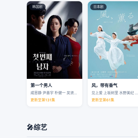
韩国剧
日本剧
第一个男人
风，带有香气
咸恩静 尹善宇 朴健一 吴贤庆 …
见上爱 上坂树里 水野美纪 早坂美海 …
更新至第131集
更新至第61集
🎤
综艺