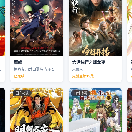
摩绪
大道独行之蝶龙变
克里斯·帕内尔 …
梶裕贵 川井田夏海 寺泽百花 下野纮 …
未录入
已完结
更新至第13集
国产动漫
日韩动漫