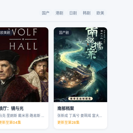
国产
港剧
日剧
韩剧
欧美
欧美剧
国产剧
狼厅：镜与光
南部档案
马克·里朗斯 戴米恩·路易斯 凯特·菲利普斯 托马斯·布罗迪-桑斯特 …
张新成 丁禹兮 姜珮瑶 富大龙 …
更新至第04集
更新至第28集