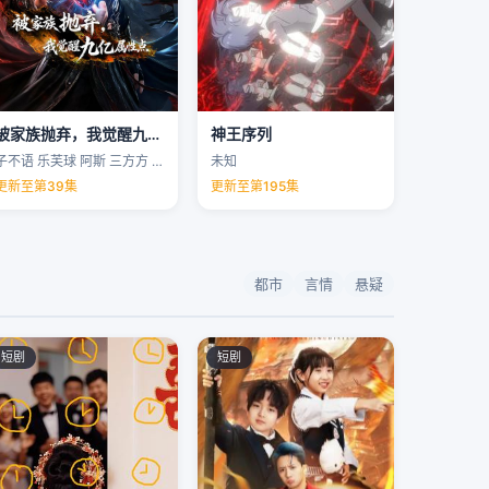
被家族抛弃，我觉醒九亿属性点
神王序列
子不语 乐芙球 阿斯 三方方 …
未知
更新至第39集
更新至第195集
都市
言情
悬疑
短剧
短剧