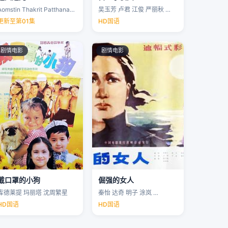
Aomstin Thakrit Patthanaworakit
吴玉芳 卢君 江俊 严丽秋 …
更新至第01集
HD国语
剧情电影
剧情电影
戴口罩的小狗
倔强的女人
库德莱提 玛丽塔 沈周繁星
秦怡 达奇 明子 涂岚 …
HD国语
HD国语