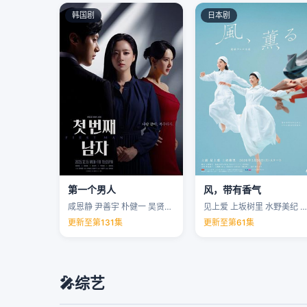
韩国剧
日本剧
第一个男人
风，带有香气
咸恩静 尹善宇 朴健一 吴贤庆 …
见上爱 上坂树里 水野美纪 早坂美海 …
更新至第131集
更新至第61集
🎤
综艺