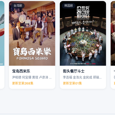
台湾剧
韩国剧
宝岛西米乐
街头餐厅斗士
尹昭德 何宜珊 黄瑄 卢彦泽 …
李连福 金浩允 金民成 郑镐泳 …
更新至第268集
更新至第01集