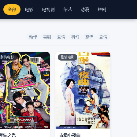
全部
电影
电视剧
综艺
动漫
短剧
动作
喜剧
爱情
科幻
恐怖
剧情
剧情电影
剧情电影
迷失之光
古堡小夜曲