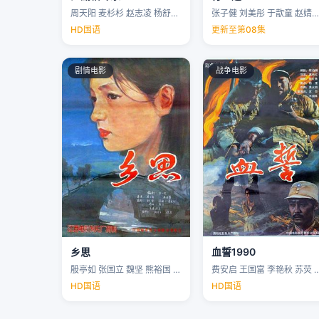
周天阳 麦杉杉 赵志凌 杨舒米 …
张子健 刘美彤 于歆童 赵婧祎 …
HD国语
更新至第08集
剧情电影
战争电影
乡思
血誓1990
殷亭如 张国立 魏坚 熊裕国 …
费安启 王国富 李艳秋 苏荧 
HD国语
HD国语