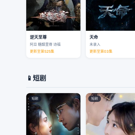
逆天至尊
天命
阿旦 糖醋里脊 诗福
未录入
更新至第525集
更新至第03集
📱
短剧
短剧
短剧