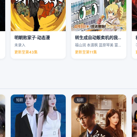
明朝败家子·动态漫
转生成自动贩卖机的我今天也在迷宫徘徊第三季
未录入
福山润 本渡枫 蓝原琴美 富田美忧 …
更新至第43集
更新至第11集
短剧
短剧