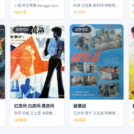
卜提·阿尤蒂雅 Rangga Azof Nadya …
科林·汉克斯 斯科特·伊斯特伍德 安洁纽·艾莉丝-泰勒 泰勒·约翰·史密斯 …
HD中字
TC中字
剧情电影
战争电影
红房间·白房间·黑房间
破袭战
…
倪萍 刘威 王之夏 韦国春 …
王庆祥 穆宁 王夫棠 杨春德 …
HD国语
HD国语