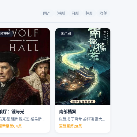
国产
港剧
日剧
韩剧
欧美
欧美剧
国产剧
狼厅：镜与光
南部档案
马克·里朗斯 戴米恩·路易斯 凯特·菲利普斯 托马斯·布罗迪-桑斯特 …
张新成 丁禹兮 姜珮瑶 富大龙 …
更新至第04集
更新至第28集