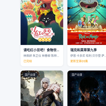
请吃红小豆吧！食物世界第一季
瑞克和莫蒂第九季
林佩妍 朱芷仪 林春柳 陈梓聪 …
伊恩·卡多尼 哈利·贝尔登 萨拉·乔克 
已完结
更新至第05集
国产动漫
国产动漫