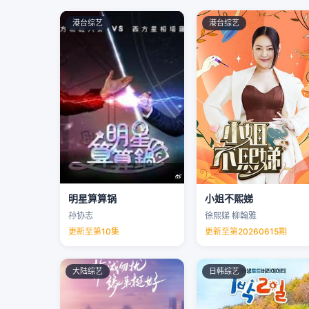
港台综艺
港台综艺
明星算算锅
小姐不熙娣
孙协志
徐熙娣 柳翰雅
更新至第10集
更新至第20260615期
大陆综艺
日韩综艺