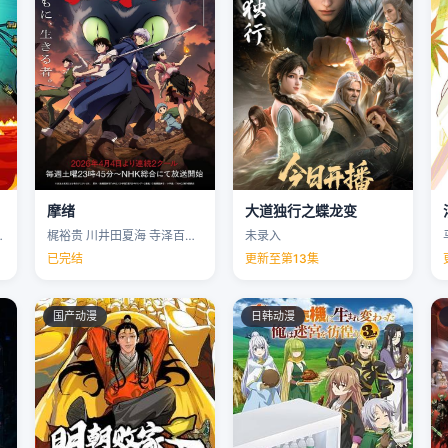
摩绪
大道独行之蝶龙变
克里斯·帕内尔 …
梶裕贵 川井田夏海 寺泽百花 下野纮 …
未录入
已完结
更新至第13集
国产动漫
日韩动漫