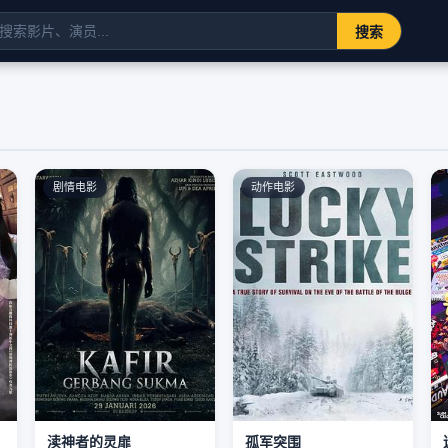
搜索
剧情电影
动作电影
渎神者的灵扉
孤军突围