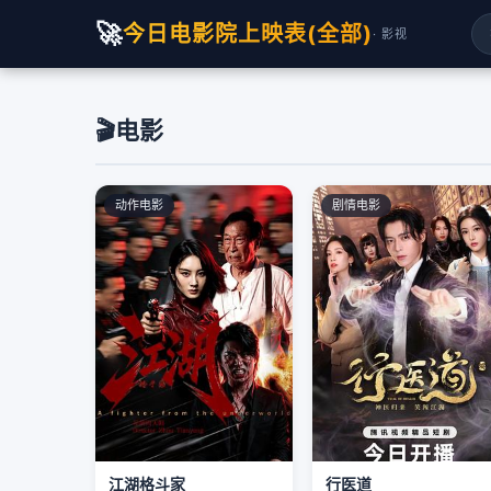
🚀
今日电影院上映表(全部)
· 影视
🎬
电影
动作电影
剧情电影
江湖格斗家
行医道