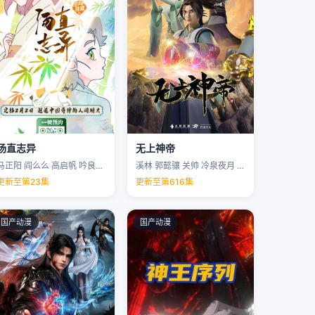
汤直志异
无上神帝
马正阳 阎么么 高启帆 吟良犬 …
溪林 郭懿骧 关帅 冷泉夜月 …
更新至第23集
更新至第616集
国产动漫
国产动漫