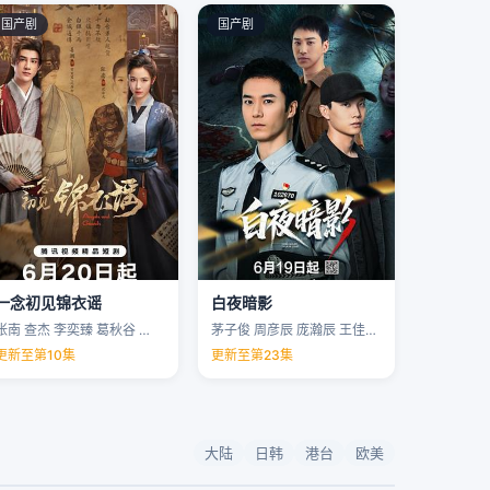
国产剧
国产剧
一念初见锦衣谣
白夜暗影
张南 查杰 李奕臻 葛秋谷 …
茅子俊 周彦辰 庞瀚辰 王佳宇 …
更新至第10集
更新至第23集
大陆
日韩
港台
欧美