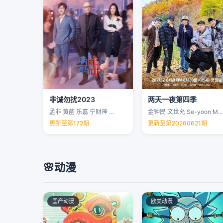
非诚勿扰2023
两天一夜第四季
孟非 黄菡 乐嘉 宁财神 …
金钟民 文世允 Se-yoon Moon …
更新至第172期
更新至第20260621期
🌸
动漫
国产动漫
欧美动漫