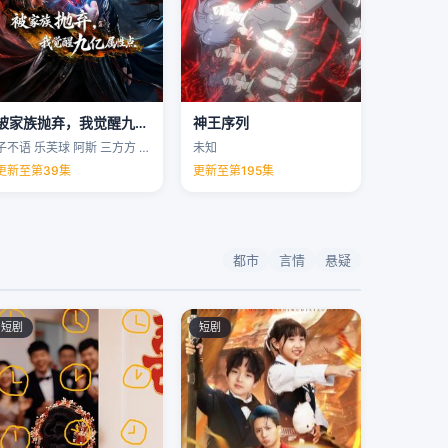
被家族抛弃，我觉醒九亿属性点
神王序列
子不语 乐芙球 阿斯 三方方 …
未知
更新至第39集
更新至第195集
都市
言情
悬疑
短剧
短剧