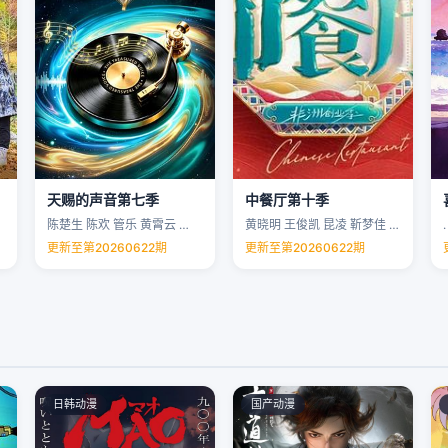
天赐的声音第七季
中餐厅第十季
陈楚生 陈欢 管乐 黄霄云 …
黄晓明 王俊凯 昆凌 靳梦佳 …
.
更新至第20260622期
更新至第20260622期
日韩动漫
国产动漫