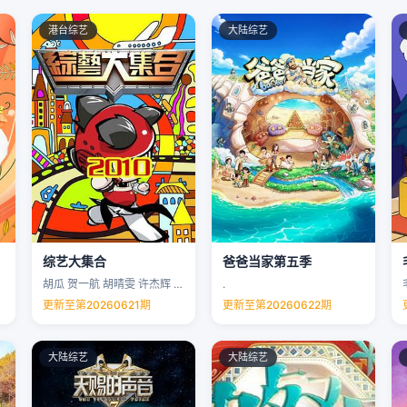
港台综艺
大陆综艺
综艺大集合
爸爸当家第五季
胡瓜 贺一航 胡晴雯 许杰辉 …
.
更新至第20260621期
更新至第20260622期
大陆综艺
大陆综艺