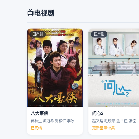
📺
电视剧
国产剧
国产剧
八大豪侠
问心2
黄秋生 陈冠希 刘松仁 李冰冰 …
赵又廷 毛晓彤 金世佳 张佳宁 …
已完结
更新至第12集