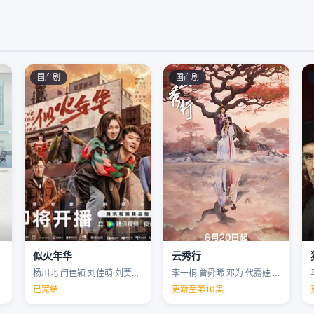
国产剧
国产剧
似火年华
云秀行
杨川北 闫佳颖 刘佳萌 刘贾玺 …
李一桐 曾舜晞 邓为 代露娃 …
已完结
更新至第10集