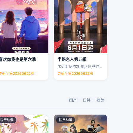
喜欢你我也是第六季
半熟恋人第五季
沈奕斐 谢依霖 夏之光 张纯烨 …
更新至第20260622期
更新至第20260622期
国产
日韩
欧美
国产动漫
国产动漫