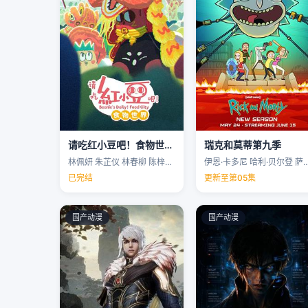
请吃红小豆吧！食物世界第一季
瑞克和莫蒂第九季
林佩妍 朱芷仪 林春柳 陈梓聪 …
伊恩·卡多尼 哈利·贝尔登 萨拉·乔克 
已完结
更新至第05集
国产动漫
国产动漫