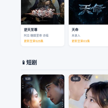
逆天至尊
天命
阿旦 糖醋里脊 诗福
未录入
更新至第525集
更新至第03集
📱
短剧
短剧
短剧