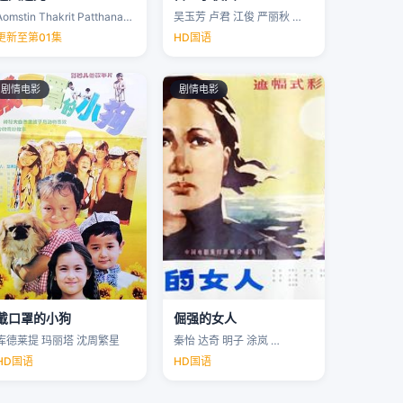
Aomstin Thakrit Patthanaworakit
吴玉芳 卢君 江俊 严丽秋 …
更新至第01集
HD国语
剧情电影
剧情电影
戴口罩的小狗
倔强的女人
库德莱提 玛丽塔 沈周繁星
秦怡 达奇 明子 涂岚 …
HD国语
HD国语