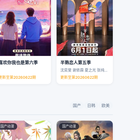
喜欢你我也是第六季
半熟恋人第五季
沈奕斐 谢依霖 夏之光 张纯烨 …
更新至第20260622期
更新至第20260622期
国产
日韩
欧美
国产动漫
国产动漫