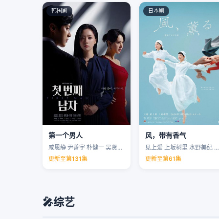
韩国剧
日本剧
第一个男人
风，带有香气
咸恩静 尹善宇 朴健一 吴贤庆 …
见上爱 上坂树里 水野美纪 早坂美海 …
更新至第131集
更新至第61集
🎤
综艺