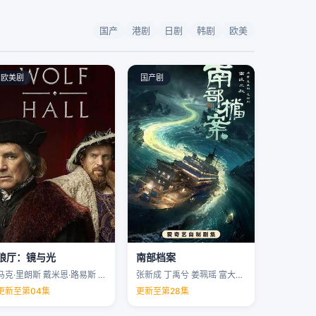
国产
港剧
日剧
韩剧
欧美
欧美剧
国产剧
狼厅：镜与光
南部档案
马克·里朗斯 戴米恩·路易斯 凯特·菲利普斯 托马斯·布罗迪-桑斯特 …
张新成 丁禹兮 姜珮瑶 富大龙 …
更新至第04集
更新至第28集