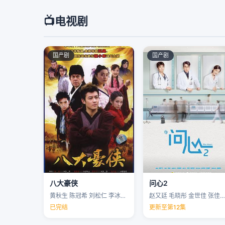
📺
电视剧
国产剧
国产剧
八大豪侠
问心2
黄秋生 陈冠希 刘松仁 李冰冰 …
赵又廷 毛晓彤 金世佳 张佳宁 …
已完结
更新至第12集