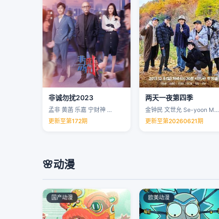
非诚勿扰2023
两天一夜第四季
孟非 黄菡 乐嘉 宁财神 …
金钟民 文世允 Se-yoon Moon …
更新至第172期
更新至第20260621期
🌸
动漫
国产动漫
欧美动漫