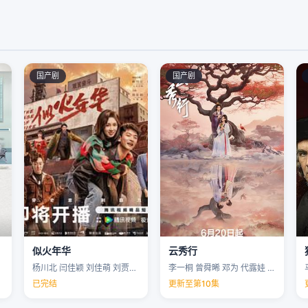
国产剧
国产剧
似火年华
云秀行
杨川北 闫佳颖 刘佳萌 刘贾玺 …
李一桐 曾舜晞 邓为 代露娃 …
已完结
更新至第10集