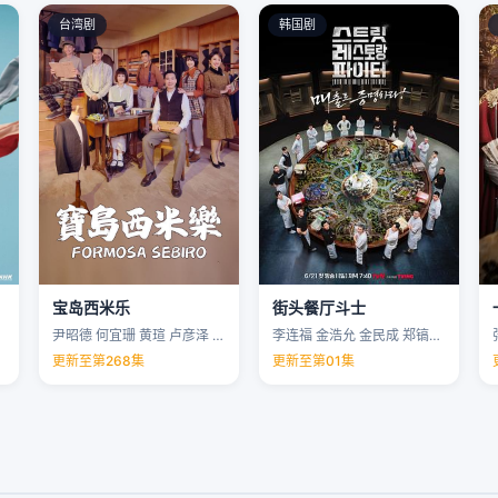
台湾剧
韩国剧
宝岛西米乐
街头餐厅斗士
尹昭德 何宜珊 黄瑄 卢彦泽 …
李连福 金浩允 金民成 郑镐泳 …
更新至第268集
更新至第01集