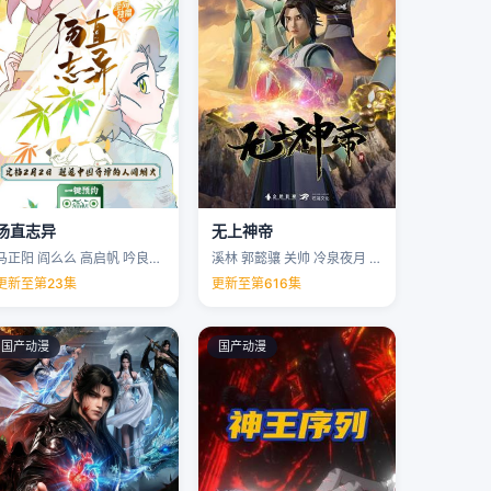
汤直志异
无上神帝
马正阳 阎么么 高启帆 吟良犬 …
溪林 郭懿骧 关帅 冷泉夜月 …
更新至第23集
更新至第616集
国产动漫
国产动漫