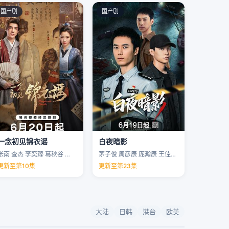
国产剧
国产剧
一念初见锦衣谣
白夜暗影
张南 查杰 李奕臻 葛秋谷 …
茅子俊 周彦辰 庞瀚辰 王佳宇 …
更新至第10集
更新至第23集
大陆
日韩
港台
欧美