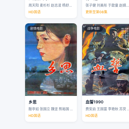
周天阳 麦杉杉 赵志凌 杨舒米 …
张子健 刘美彤 于歆童 赵婧祎 …
HD国语
更新至第08集
剧情电影
战争电影
乡思
血誓1990
殷亭如 张国立 魏坚 熊裕国 …
费安启 王国富 李艳秋 苏荧 
HD国语
HD国语