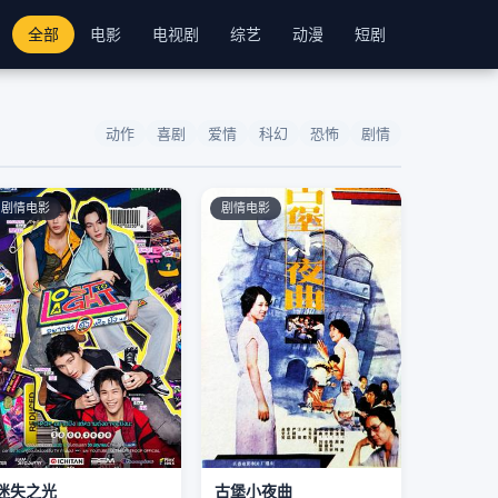
全部
电影
电视剧
综艺
动漫
短剧
动作
喜剧
爱情
科幻
恐怖
剧情
剧情电影
剧情电影
迷失之光
古堡小夜曲