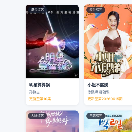
港台综艺
港台综艺
明星算算锅
小姐不熙娣
孙协志
徐熙娣 柳翰雅
更新至第10集
更新至第20260615期
大陆综艺
日韩综艺