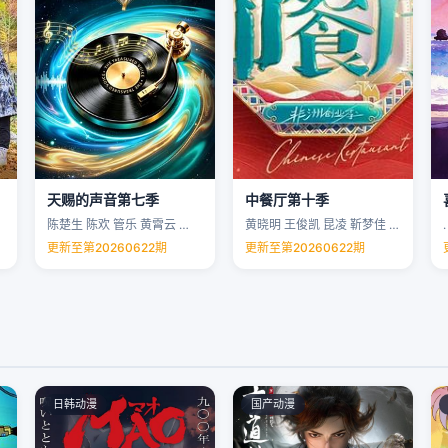
天赐的声音第七季
中餐厅第十季
陈楚生 陈欢 管乐 黄霄云 …
黄晓明 王俊凯 昆凌 靳梦佳 …
.
更新至第20260622期
更新至第20260622期
日韩动漫
国产动漫