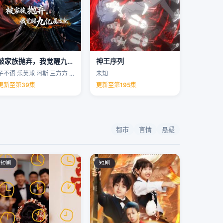
被家族抛弃，我觉醒九亿属性点
神王序列
子不语 乐芙球 阿斯 三方方 …
未知
更新至第39集
更新至第195集
都市
言情
悬疑
短剧
短剧