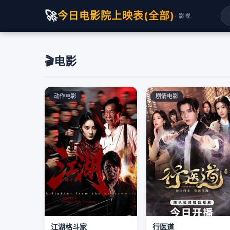
🚀
今日电影院上映表(全部)
· 影视
🎬
电影
动作电影
剧情电影
江湖格斗家
行医道