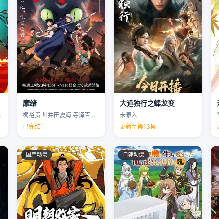
摩绪
大道独行之蝶龙变
克里斯·帕内尔 …
梶裕贵 川井田夏海 寺泽百花 下野纮 …
未录入
已完结
更新至第13集
国产动漫
日韩动漫