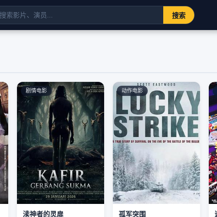
搜索
剧情电影
动作电影
渎神者的灵扉
孤军突围