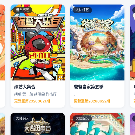
港台综艺
大陆综艺
综艺大集合
爸爸当家第五季
胡瓜 贺一航 胡晴雯 许杰辉 …
.
更新至第20260621期
更新至第20260622期
大陆综艺
大陆综艺