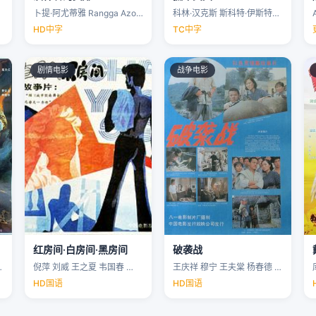
卜提·阿尤蒂雅 Rangga Azof Nadya …
科林·汉克斯 斯科特·伊斯特伍德 安洁纽·艾莉丝-泰勒 泰勒·约翰·史密斯 …
HD中字
TC中字
剧情电影
战争电影
红房间·白房间·黑房间
破袭战
…
倪萍 刘威 王之夏 韦国春 …
王庆祥 穆宁 王夫棠 杨春德 …
HD国语
HD国语