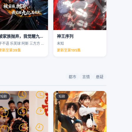
被家族抛弃，我觉醒九亿属性点
神王序列
子不语 乐芙球 阿斯 三方方 …
未知
更新至第39集
更新至第195集
都市
言情
悬疑
短剧
短剧