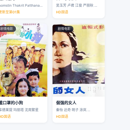
Aomstin Thakrit Patthanaworakit
吴玉芳 卢君 江俊 严丽秋 …
更新至第01集
HD国语
剧情电影
剧情电影
戴口罩的小狗
倔强的女人
库德莱提 玛丽塔 沈周繁星
秦怡 达奇 明子 涂岚 …
HD国语
HD国语