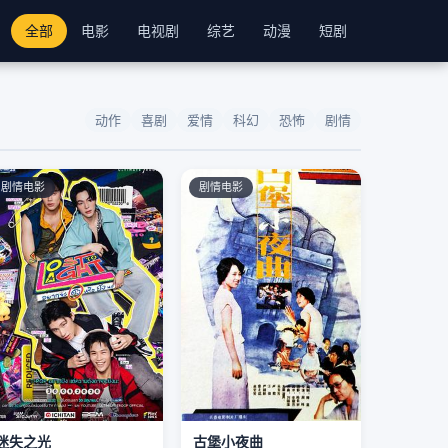
全部
电影
电视剧
综艺
动漫
短剧
动作
喜剧
爱情
科幻
恐怖
剧情
剧情电影
剧情电影
迷失之光
古堡小夜曲