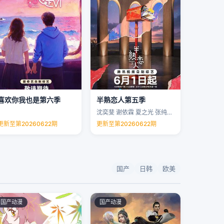
喜欢你我也是第六季
半熟恋人第五季
沈奕斐 谢依霖 夏之光 张纯烨 …
更新至第20260622期
更新至第20260622期
国产
日韩
欧美
国产动漫
国产动漫