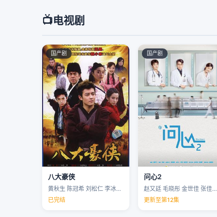
📺
电视剧
国产剧
国产剧
八大豪侠
问心2
黄秋生 陈冠希 刘松仁 李冰冰 …
赵又廷 毛晓彤 金世佳 张佳宁 …
已完结
更新至第12集