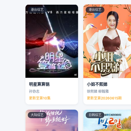
港台综艺
港台综艺
明星算算锅
小姐不熙娣
孙协志
徐熙娣 柳翰雅
更新至第10集
更新至第20260615期
大陆综艺
日韩综艺