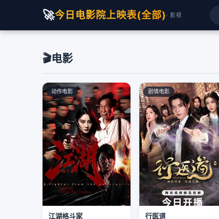
🚀
今日电影院上映表(全部)
· 影视
🎬
电影
动作电影
剧情电影
江湖格斗家
行医道