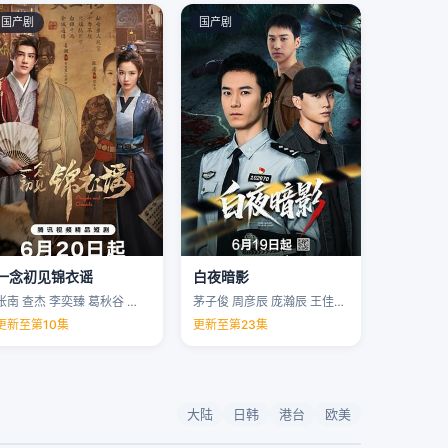
国产剧
国产剧
一念初见锦衣谣
白夜暗影
张南 查杰 李奕臻 葛秋谷 …
茅子俊 周彦辰 庞瀚辰 王佳宇 …
更新至第10集
更新至第23集
大陆
日韩
港台
欧美