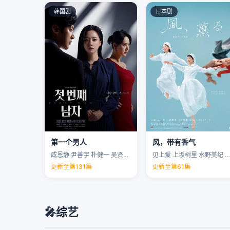
韩国剧
日本剧
第一个男人
风，带有香气
咸恩静 尹善宇 朴健一 吴贤庆 …
见上爱 上坂树里 水野美纪 早坂美海 …
更新至第131集
更新至第61集
🎤
综艺