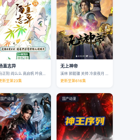
汤直志异
无上神帝
马正阳 阎么么 高启帆 吟良犬 …
溪林 郭懿骧 关帅 冷泉夜月 …
更新至第23集
更新至第616集
国产动漫
国产动漫