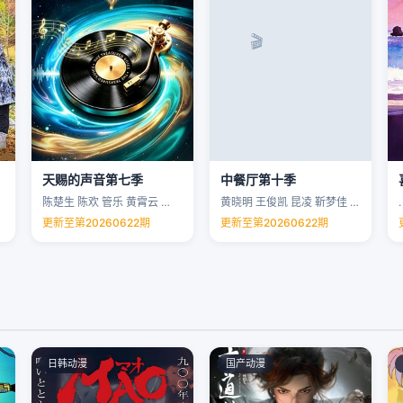
天赐的声音第七季
中餐厅第十季
陈楚生 陈欢 管乐 黄霄云 …
黄晓明 王俊凯 昆凌 靳梦佳 …
.
更新至第20260622期
更新至第20260622期
日韩动漫
国产动漫