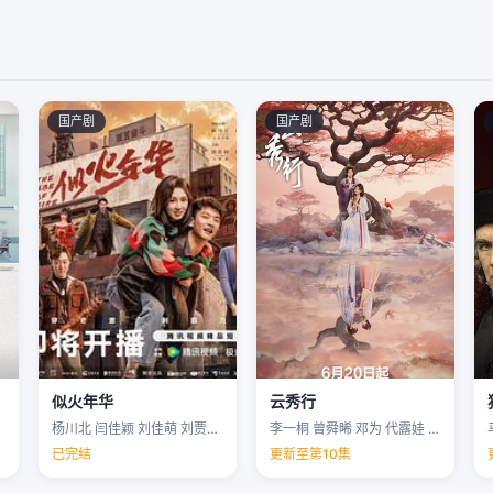
国产剧
国产剧
似火年华
云秀行
杨川北 闫佳颖 刘佳萌 刘贾玺 …
李一桐 曾舜晞 邓为 代露娃 …
已完结
更新至第10集