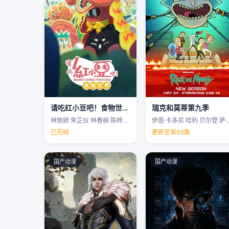
请吃红小豆吧！食物世界第一季
瑞克和莫蒂第九季
林佩妍 朱芷仪 林春柳 陈梓聪 …
伊恩·卡多尼 哈利·贝尔登 萨拉·乔克 
已完结
更新至第05集
国产动漫
国产动漫