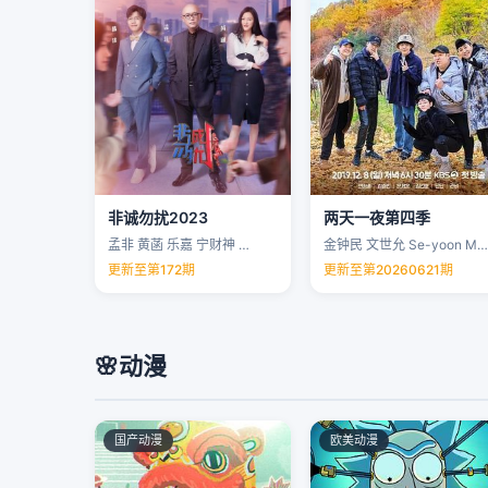
非诚勿扰2023
两天一夜第四季
孟非 黄菡 乐嘉 宁财神 …
金钟民 文世允 Se-yoon Moon …
更新至第172期
更新至第20260621期
🌸
动漫
国产动漫
欧美动漫