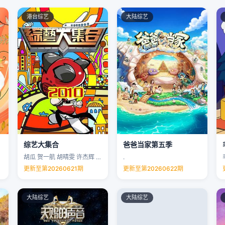
港台综艺
大陆综艺
综艺大集合
爸爸当家第五季
胡瓜 贺一航 胡晴雯 许杰辉 …
.
更新至第20260621期
更新至第20260622期
大陆综艺
大陆综艺