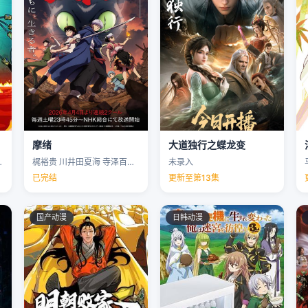
摩绪
大道独行之蝶龙变
克里斯·帕内尔 …
梶裕贵 川井田夏海 寺泽百花 下野纮 …
未录入
已完结
更新至第13集
国产动漫
日韩动漫