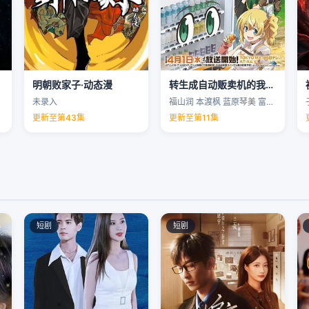
明朝败家子·动态漫
转生成自动贩卖机的我今天也在迷宫徘徊第三季
未录入
福山润 本渡枫 蓝原琴美 富田美忧 …
更新至第43集
更新至第11集
短剧
短剧