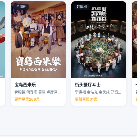
台湾剧
韩国剧
宝岛西米乐
街头餐厅斗士
尹昭德 何宜珊 黄瑄 卢彦泽 …
李连福 金浩允 金民成 郑镐泳 …
更新至第268集
更新至第01集