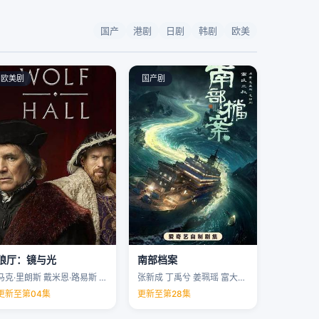
国产
港剧
日剧
韩剧
欧美
欧美剧
国产剧
狼厅：镜与光
南部档案
马克·里朗斯 戴米恩·路易斯 凯特·菲利普斯 托马斯·布罗迪-桑斯特 …
张新成 丁禹兮 姜珮瑶 富大龙 …
更新至第04集
更新至第28集