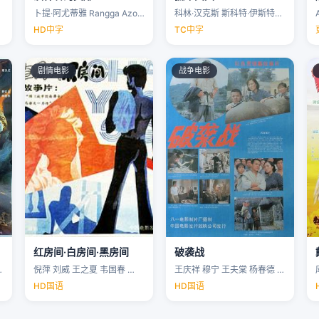
卜提·阿尤蒂雅 Rangga Azof Nadya …
科林·汉克斯 斯科特·伊斯特伍德 安洁纽·艾莉丝-泰勒 泰勒·约翰·史密斯 …
HD中字
TC中字
剧情电影
战争电影
红房间·白房间·黑房间
破袭战
…
倪萍 刘威 王之夏 韦国春 …
王庆祥 穆宁 王夫棠 杨春德 …
HD国语
HD国语