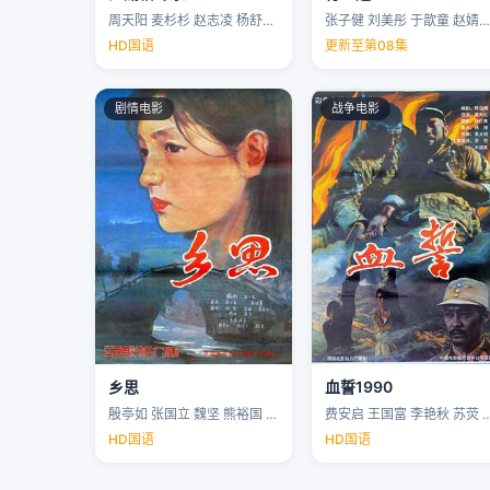
周天阳 麦杉杉 赵志凌 杨舒米 …
张子健 刘美彤 于歆童 赵婧祎 …
HD国语
更新至第08集
剧情电影
战争电影
乡思
血誓1990
殷亭如 张国立 魏坚 熊裕国 …
费安启 王国富 李艳秋 苏荧 
HD国语
HD国语