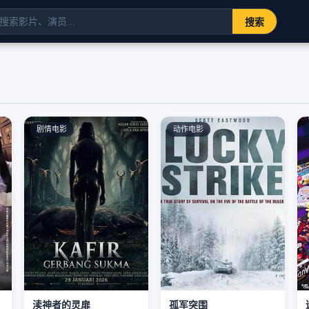
搜索
剧情电影
动作电影
渎神者的灵扉
孤军突围