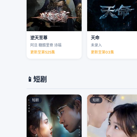
逆天至尊
天命
阿旦 糖醋里脊 诗福
未录入
更新至第525集
更新至第03集
📱
短剧
短剧
短剧