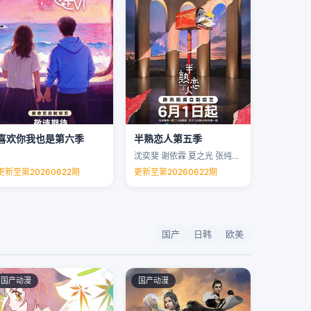
喜欢你我也是第六季
半熟恋人第五季
沈奕斐 谢依霖 夏之光 张纯烨 …
更新至第20260622期
更新至第20260622期
国产
日韩
欧美
国产动漫
国产动漫