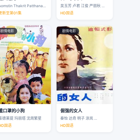
Aomstin Thakrit Patthanaworakit
吴玉芳 卢君 江俊 严丽秋 …
更新至第01集
HD国语
剧情电影
剧情电影
戴口罩的小狗
倔强的女人
库德莱提 玛丽塔 沈周繁星
秦怡 达奇 明子 涂岚 …
HD国语
HD国语