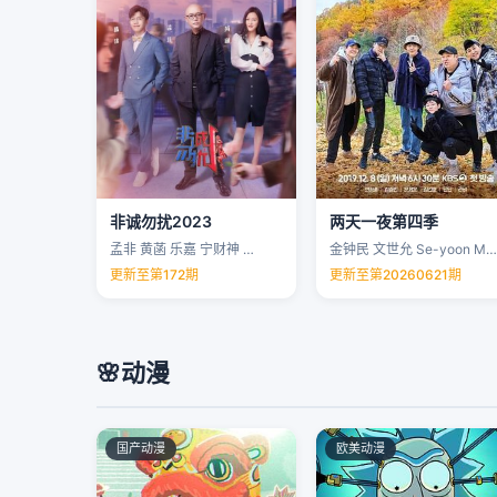
非诚勿扰2023
两天一夜第四季
孟非 黄菡 乐嘉 宁财神 …
金钟民 文世允 Se-yoon Moon …
更新至第172期
更新至第20260621期
🌸
动漫
国产动漫
欧美动漫