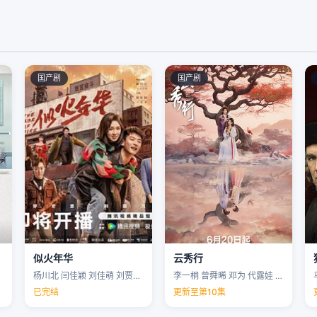
国产剧
国产剧
似火年华
云秀行
杨川北 闫佳颖 刘佳萌 刘贾玺 …
李一桐 曾舜晞 邓为 代露娃 …
已完结
更新至第10集