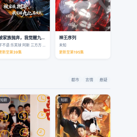
被家族抛弃，我觉醒九亿属性点
神王序列
子不语 乐芙球 阿斯 三方方 …
未知
更新至第39集
更新至第195集
都市
言情
悬疑
短剧
短剧