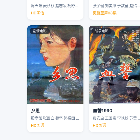
周天阳 麦杉杉 赵志凌 杨舒米 …
张子健 刘美彤 于歆童 赵婧祎 …
HD国语
更新至第08集
剧情电影
战争电影
乡思
血誓1990
殷亭如 张国立 魏坚 熊裕国 …
费安启 王国富 李艳秋 苏荧 
HD国语
HD国语