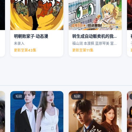
明朝败家子·动态漫
转生成自动贩卖机的我今天也在迷宫徘徊第三季
未录入
福山润 本渡枫 蓝原琴美 富田美忧 …
更新至第43集
更新至第11集
短剧
短剧