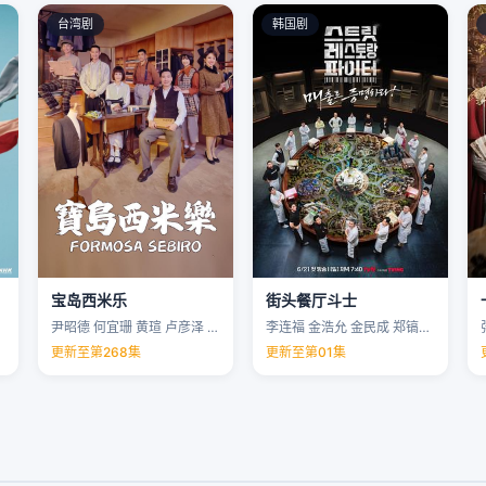
台湾剧
韩国剧
宝岛西米乐
街头餐厅斗士
尹昭德 何宜珊 黄瑄 卢彦泽 …
李连福 金浩允 金民成 郑镐泳 …
更新至第268集
更新至第01集