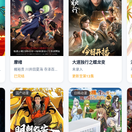
摩绪
大道独行之蝶龙变
克里斯·帕内尔 …
梶裕贵 川井田夏海 寺泽百花 下野纮 …
未录入
已完结
更新至第13集
国产动漫
日韩动漫