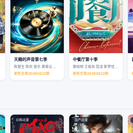
天赐的声音第七季
中餐厅第十季
陈楚生 陈欢 管乐 黄霄云 …
黄晓明 王俊凯 昆凌 靳梦佳 …
.
更新至第20260622期
更新至第20260622期
日韩动漫
国产动漫