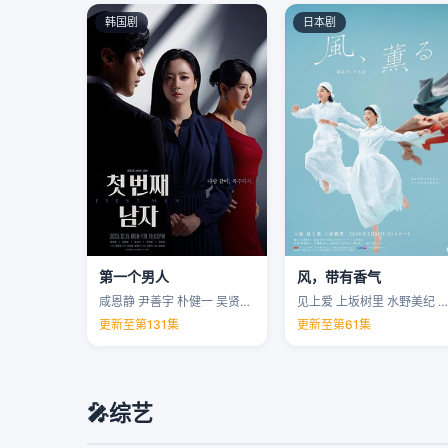
韩国剧
日本剧
第一个男人
风，带有香气
咸恩静 尹善宇 朴健一 吴贤庆 …
见上爱 上坂树里 水野美纪 早坂美海 …
更新至第131集
更新至第61集
🎤
综艺