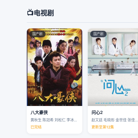
📺
电视剧
国产剧
国产剧
八大豪侠
问心2
黄秋生 陈冠希 刘松仁 李冰冰 …
赵又廷 毛晓彤 金世佳 张佳宁 …
已完结
更新至第12集