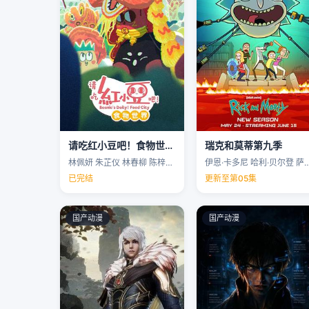
请吃红小豆吧！食物世界第一季
瑞克和莫蒂第九季
林佩妍 朱芷仪 林春柳 陈梓聪 …
伊恩·卡多尼 哈利·贝尔登 萨拉·乔克 
已完结
更新至第05集
国产动漫
国产动漫