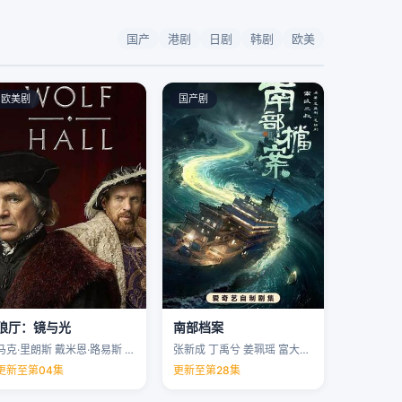
国产
港剧
日剧
韩剧
欧美
欧美剧
国产剧
狼厅：镜与光
南部档案
马克·里朗斯 戴米恩·路易斯 凯特·菲利普斯 托马斯·布罗迪-桑斯特 …
张新成 丁禹兮 姜珮瑶 富大龙 …
更新至第04集
更新至第28集