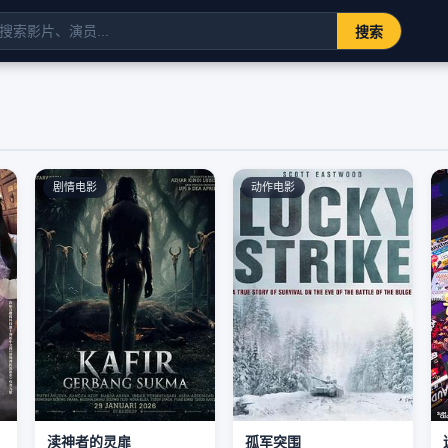
搜索
剧情电影
动作电影
渎神者的灵扉
孤军突围