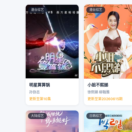
港台综艺
港台综艺
明星算算锅
小姐不熙娣
孙协志
徐熙娣 柳翰雅
更新至第10集
更新至第20260615期
大陆综艺
日韩综艺