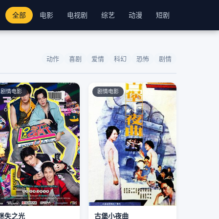
全部
电影
电视剧
综艺
动漫
短剧
动作
喜剧
爱情
科幻
恐怖
剧情
剧情电影
剧情电影
迷失之光
古堡小夜曲