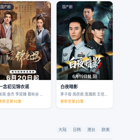
国产剧
国产剧
一念初见锦衣谣
白夜暗影
张南 查杰 李奕臻 葛秋谷 …
茅子俊 周彦辰 庞瀚辰 王佳宇 …
更新至第10集
更新至第23集
大陆
日韩
港台
欧美