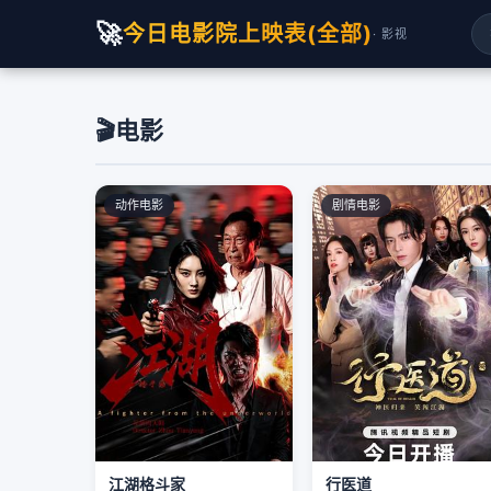
🚀
今日电影院上映表(全部)
· 影视
🎬
电影
动作电影
剧情电影
江湖格斗家
行医道