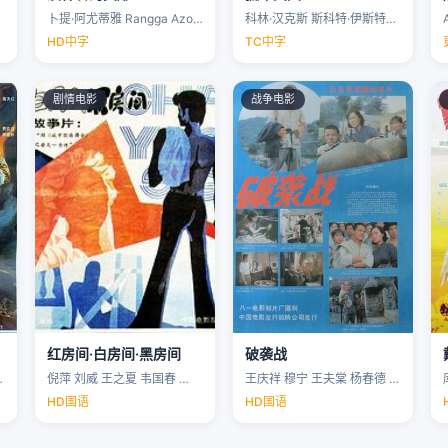
卜提·阿尤蒂雅 Rangga Azof Nadya …
科林·汉克斯 斯科特·伊斯特伍德 安洁纽·艾莉丝-泰勒 泰勒·约翰·史密斯 …
HD中字
TC中字
剧情电影
战争电影
红房间·白房间·黑房间
破袭战
…
倪萍 刘威 王之夏 韦国春 …
王庆祥 穆宁 王夫棠 杨春德 …
HD国语
HD国语