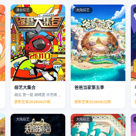
港台综艺
大陆综艺
综艺大集合
爸爸当家第五季
胡瓜 贺一航 胡晴雯 许杰辉 …
.
更新至第20260621期
更新至第20260622期
大陆综艺
大陆综艺