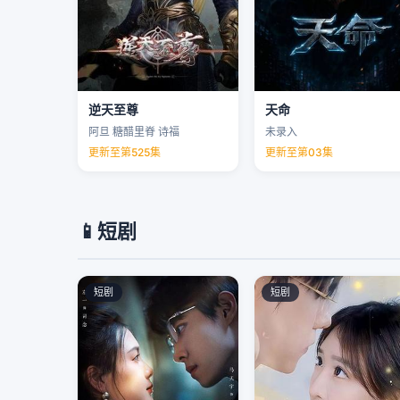
逆天至尊
天命
阿旦 糖醋里脊 诗福
未录入
更新至第525集
更新至第03集
📱
短剧
短剧
短剧