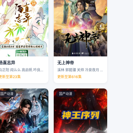
汤直志异
无上神帝
马正阳 阎么么 高启帆 吟良犬 …
溪林 郭懿骧 关帅 冷泉夜月 …
更新至第23集
更新至第616集
国产动漫
国产动漫