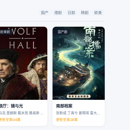
国产
港剧
日剧
韩剧
欧美
欧美剧
国产剧
狼厅：镜与光
南部档案
马克·里朗斯 戴米恩·路易斯 凯特·菲利普斯 托马斯·布罗迪-桑斯特 …
张新成 丁禹兮 姜珮瑶 富大龙 …
更新至第04集
更新至第28集