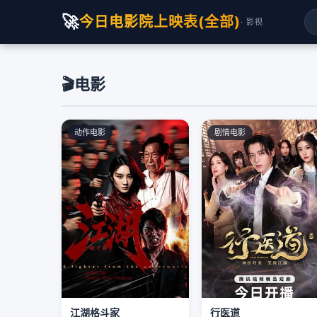
🚀
今日电影院上映表(全部)
· 影视
🎬
电影
动作电影
剧情电影
江湖格斗家
行医道