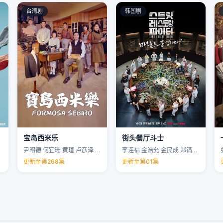
台湾剧
韩国剧
宝岛西米乐
街头餐厅斗士
尹昭德 何宜珊 黄瑄 卢彦泽 …
李连福 金浩允 金民成 郑镐泳 …
更新至第268集
更新至第01集