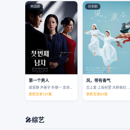
韩国剧
日本剧
第一个男人
风，带有香气
咸恩静 尹善宇 朴健一 吴贤庆 …
见上爱 上坂树里 水野美纪 早坂美海 …
更新至第131集
更新至第61集
🎤
综艺