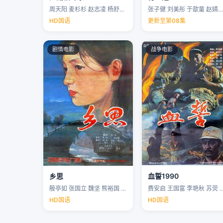
周天阳 麦杉杉 赵志凌 杨舒米 …
张子健 刘美彤 于歆童 赵婧祎 …
HD国语
更新至第08集
剧情电影
战争电影
乡思
血誓1990
殷亭如 张国立 魏坚 熊裕国 …
费安启 王国富 李艳秋 苏荧 
HD国语
HD国语