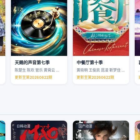
天赐的声音第七季
中餐厅第十季
陈楚生 陈欢 管乐 黄霄云 …
黄晓明 王俊凯 昆凌 靳梦佳 …
.
更新至第20260622期
更新至第20260622期
日韩动漫
国产动漫