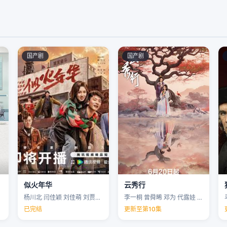
国产剧
国产剧
似火年华
云秀行
杨川北 闫佳颖 刘佳萌 刘贾玺 …
李一桐 曾舜晞 邓为 代露娃 …
已完结
更新至第10集