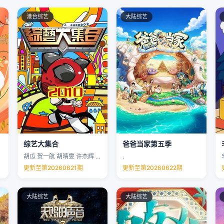
港台综艺
大陆综艺
综艺大集合
爸爸当家第五季
胡瓜 贺一航 胡晴雯 许杰辉 …
.
更新至第20260621期
更新至第20260622期
大陆综艺
大陆综艺