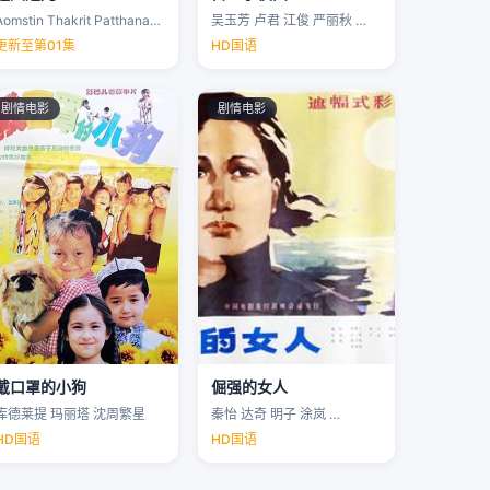
Aomstin Thakrit Patthanaworakit
吴玉芳 卢君 江俊 严丽秋 …
更新至第01集
HD国语
剧情电影
剧情电影
戴口罩的小狗
倔强的女人
库德莱提 玛丽塔 沈周繁星
秦怡 达奇 明子 涂岚 …
HD国语
HD国语