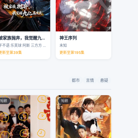
被家族抛弃，我觉醒九亿属性点
神王序列
子不语 乐芙球 阿斯 三方方 …
未知
更新至第39集
更新至第195集
都市
言情
悬疑
短剧
短剧