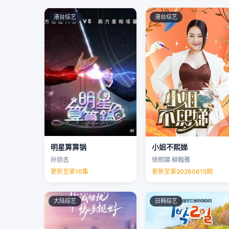
港台综艺
港台综艺
明星算算锅
小姐不熙娣
孙协志
徐熙娣 柳翰雅
更新至第10集
更新至第20260615期
大陆综艺
日韩综艺