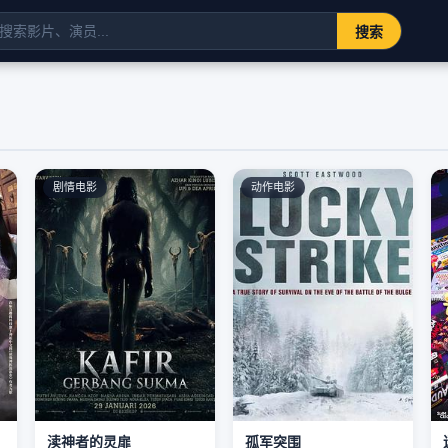
搜索
剧情电影
动作电影
渎神者的灵扉
孤军突围