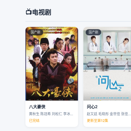
📺
电视剧
国产剧
国产剧
八大豪侠
问心2
黄秋生 陈冠希 刘松仁 李冰冰 …
赵又廷 毛晓彤 金世佳 张佳宁 …
已完结
更新至第12集