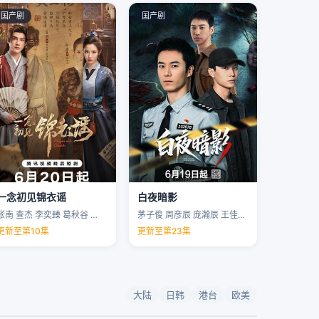
国产剧
国产剧
一念初见锦衣谣
白夜暗影
张南 查杰 李奕臻 葛秋谷 …
茅子俊 周彦辰 庞瀚辰 王佳宇 …
更新至第10集
更新至第23集
大陆
日韩
港台
欧美