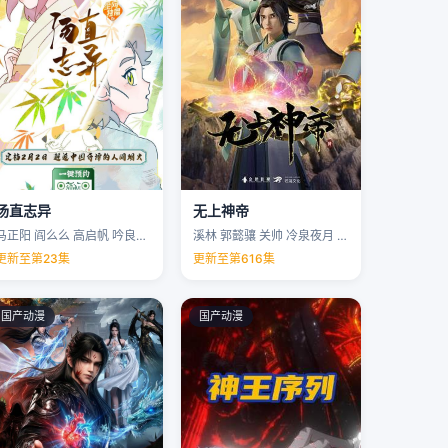
汤直志异
无上神帝
马正阳 阎么么 高启帆 吟良犬 …
溪林 郭懿骧 关帅 冷泉夜月 …
更新至第23集
更新至第616集
国产动漫
国产动漫