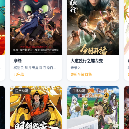
摩绪
大道独行之蝶龙变
克里斯·帕内尔 …
梶裕贵 川井田夏海 寺泽百花 下野纮 …
未录入
已完结
更新至第13集
国产动漫
日韩动漫