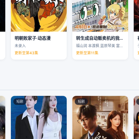
明朝败家子·动态漫
转生成自动贩卖机的我今天也在迷宫徘徊第三季
未录入
福山润 本渡枫 蓝原琴美 富田美忧 …
更新至第43集
更新至第11集
短剧
短剧