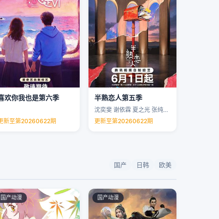
喜欢你我也是第六季
半熟恋人第五季
沈奕斐 谢依霖 夏之光 张纯烨 …
更新至第20260622期
更新至第20260622期
国产
日韩
欧美
国产动漫
国产动漫