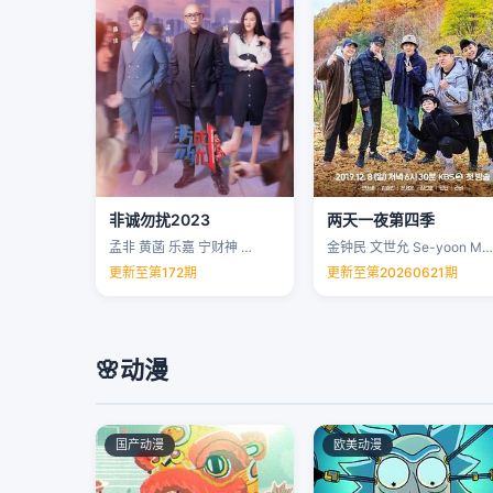
非诚勿扰2023
两天一夜第四季
孟非 黄菡 乐嘉 宁财神 …
金钟民 文世允 Se-yoon Moon …
更新至第172期
更新至第20260621期
🌸
动漫
国产动漫
欧美动漫