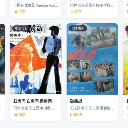
卜提·阿尤蒂雅 Rangga Azof Nadya …
科林·汉克斯 斯科特·伊斯特伍德 安洁纽·艾莉丝-泰勒 泰勒·约翰·史密斯 …
HD中字
TC中字
剧情电影
战争电影
红房间·白房间·黑房间
破袭战
…
倪萍 刘威 王之夏 韦国春 …
王庆祥 穆宁 王夫棠 杨春德 …
HD国语
HD国语