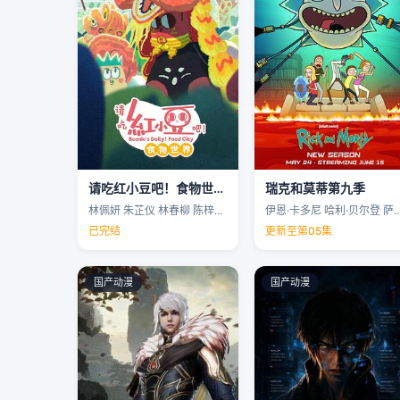
请吃红小豆吧！食物世界第一季
瑞克和莫蒂第九季
林佩妍 朱芷仪 林春柳 陈梓聪 …
伊恩·卡多尼 哈利·贝尔登 萨拉·乔克 
已完结
更新至第05集
国产动漫
国产动漫