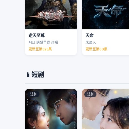
逆天至尊
天命
阿旦 糖醋里脊 诗福
未录入
更新至第525集
更新至第03集
📱
短剧
短剧
短剧