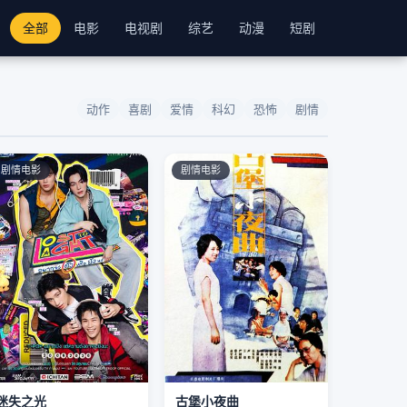
全部
电影
电视剧
综艺
动漫
短剧
动作
喜剧
爱情
科幻
恐怖
剧情
剧情电影
剧情电影
迷失之光
古堡小夜曲