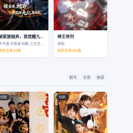
被家族抛弃，我觉醒九亿属性点
神王序列
子不语 乐芙球 阿斯 三方方 …
未知
更新至第39集
更新至第195集
都市
言情
悬疑
短剧
短剧