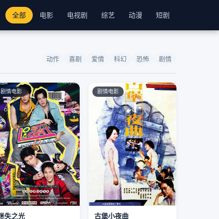
全部
电影
电视剧
综艺
动漫
短剧
动作
喜剧
爱情
科幻
恐怖
剧情
剧情电影
剧情电影
迷失之光
古堡小夜曲