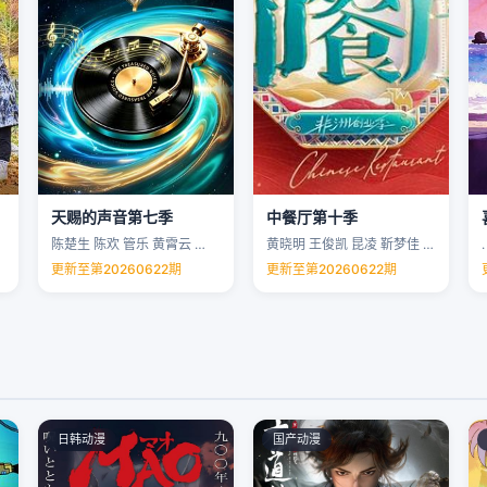
天赐的声音第七季
中餐厅第十季
陈楚生 陈欢 管乐 黄霄云 …
黄晓明 王俊凯 昆凌 靳梦佳 …
.
更新至第20260622期
更新至第20260622期
日韩动漫
国产动漫