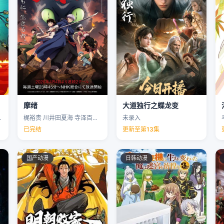
摩绪
大道独行之蝶龙变
克里斯·帕内尔 …
梶裕贵 川井田夏海 寺泽百花 下野纮 …
未录入
已完结
更新至第13集
国产动漫
日韩动漫