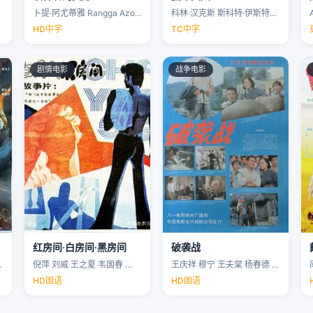
卜提·阿尤蒂雅 Rangga Azof Nadya …
科林·汉克斯 斯科特·伊斯特伍德 安洁纽·艾莉丝-泰勒 泰勒·约翰·史密斯 …
HD中字
TC中字
剧情电影
战争电影
红房间·白房间·黑房间
破袭战
…
倪萍 刘威 王之夏 韦国春 …
王庆祥 穆宁 王夫棠 杨春德 …
HD国语
HD国语