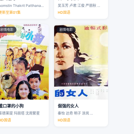
Aomstin Thakrit Patthanaworakit
吴玉芳 卢君 江俊 严丽秋 …
更新至第01集
HD国语
剧情电影
剧情电影
戴口罩的小狗
倔强的女人
库德莱提 玛丽塔 沈周繁星
秦怡 达奇 明子 涂岚 …
HD国语
HD国语