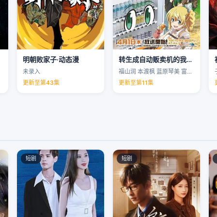
明朝败家子·动态漫
转生成自动贩卖机的我今天也在迷宫徘徊第三季
未录入
福山润 本渡枫 蓝原琴美 富田美忧 …
更新至第43集
更新至第11集
短剧
短剧