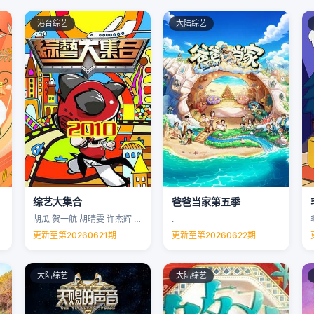
港台综艺
大陆综艺
综艺大集合
爸爸当家第五季
胡瓜 贺一航 胡晴雯 许杰辉 …
.
更新至第20260621期
更新至第20260622期
大陆综艺
大陆综艺