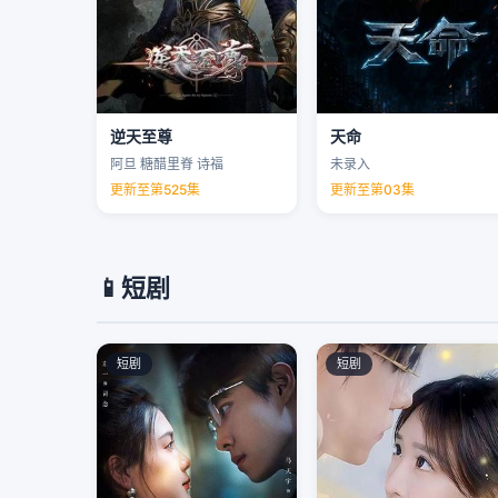
逆天至尊
天命
阿旦 糖醋里脊 诗福
未录入
更新至第525集
更新至第03集
📱
短剧
短剧
短剧