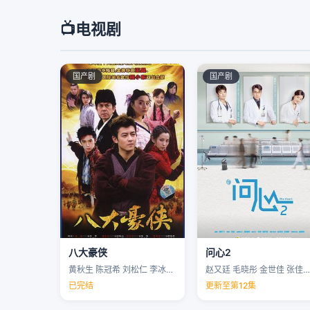
📺
电视剧
国产剧
国产剧
八大豪侠
问心2
黄秋生 陈冠希 刘松仁 李冰冰 …
赵又廷 毛晓彤 金世佳 张佳宁 …
已完结
更新至第12集