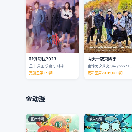
非诚勿扰2023
两天一夜第四季
孟非 黄菡 乐嘉 宁财神 …
金钟民 文世允 Se-yoon Moon …
更新至第172期
更新至第20260621期
🌸
动漫
国产动漫
欧美动漫