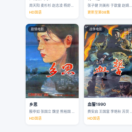
周天阳 麦杉杉 赵志凌 杨舒米 …
张子健 刘美彤 于歆童 赵婧祎 …
HD国语
更新至第08集
剧情电影
战争电影
乡思
血誓1990
殷亭如 张国立 魏坚 熊裕国 …
费安启 王国富 李艳秋 苏荧 
HD国语
HD国语