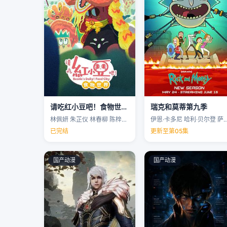
请吃红小豆吧！食物世界第一季
瑞克和莫蒂第九季
林佩妍 朱芷仪 林春柳 陈梓聪 …
伊恩·卡多尼 哈利·贝尔登 萨拉·乔克 
已完结
更新至第05集
国产动漫
国产动漫