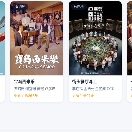
台湾剧
韩国剧
宝岛西米乐
街头餐厅斗士
尹昭德 何宜珊 黄瑄 卢彦泽 …
李连福 金浩允 金民成 郑镐泳 …
更新至第268集
更新至第01集