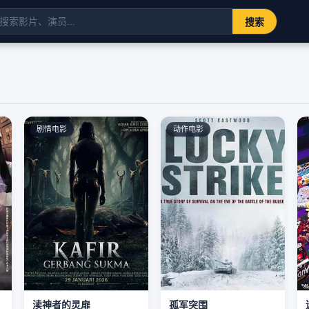
搜索
剧情电影
动作电影
渎神者的灵扉
孤军突围