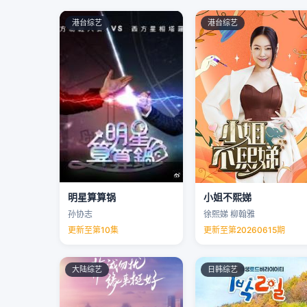
港台综艺
港台综艺
明星算算锅
小姐不熙娣
孙协志
徐熙娣 柳翰雅
更新至第10集
更新至第20260615期
大陆综艺
日韩综艺