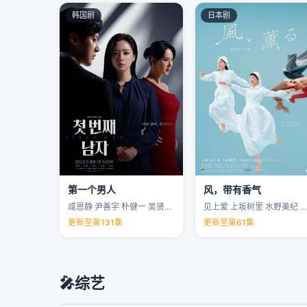
韩国剧
日本剧
第一个男人
风，带有香气
咸恩静 尹善宇 朴健一 吴贤庆 …
见上爱 上坂树里 水野美纪 早坂美海 …
更新至第131集
更新至第61集
🎤
综艺