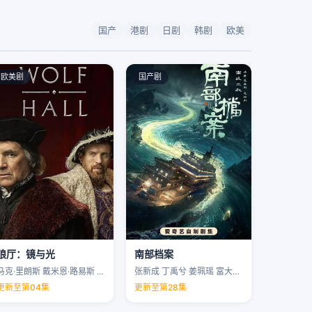
国产
港剧
日剧
韩剧
欧美
欧美剧
国产剧
狼厅：镜与光
南部档案
马克·里朗斯 戴米恩·路易斯 凯特·菲利普斯 托马斯·布罗迪-桑斯特 …
张新成 丁禹兮 姜珮瑶 富大龙 …
更新至第04集
更新至第28集