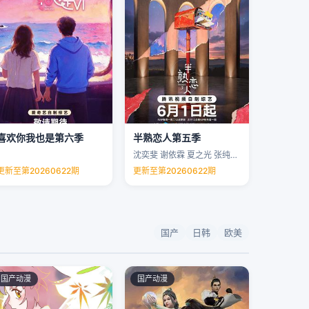
喜欢你我也是第六季
半熟恋人第五季
沈奕斐 谢依霖 夏之光 张纯烨 …
更新至第20260622期
更新至第20260622期
国产
日韩
欧美
国产动漫
国产动漫