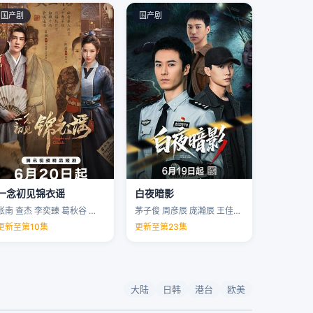
国产剧
国产剧
一念初见锦衣谣
白夜暗影
张南 查杰 李奕臻 葛秋谷 …
茅子俊 周彦辰 庞瀚辰 王佳宇 …
更新至第10集
更新至第23集
大陆
日韩
港台
欧美