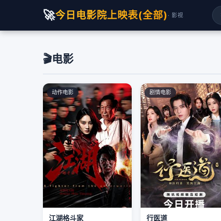
🚀
今日电影院上映表(全部)
· 影视
🎬
电影
动作电影
剧情电影
江湖格斗家
行医道