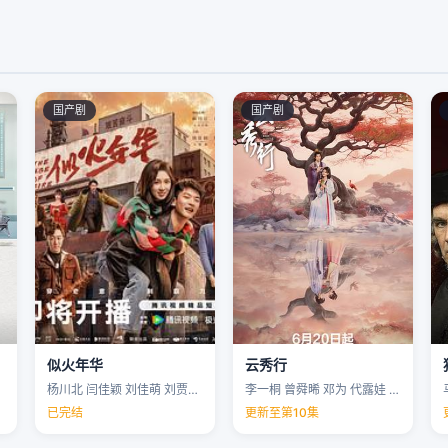
国产剧
国产剧
似火年华
云秀行
杨川北 闫佳颖 刘佳萌 刘贾玺 …
李一桐 曾舜晞 邓为 代露娃 …
已完结
更新至第10集