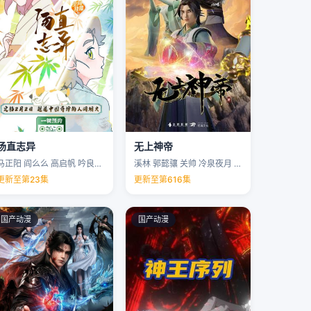
汤直志异
无上神帝
马正阳 阎么么 高启帆 吟良犬 …
溪林 郭懿骧 关帅 冷泉夜月 …
更新至第23集
更新至第616集
国产动漫
国产动漫